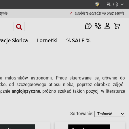
PL / $
zynie
✓
Osobiste doradztwo oraz serwis
acje Słońca
Lornetki
% SALE %
dla miłośników astronomii. Prace skierowane są głównie do
tko, od szczegółowego atlasu nieba, poprzez obróbkę zdjęć
ącznie
anglojęzyczne
, próżno szukać takich pozycji w literaturze
Sortowanie: