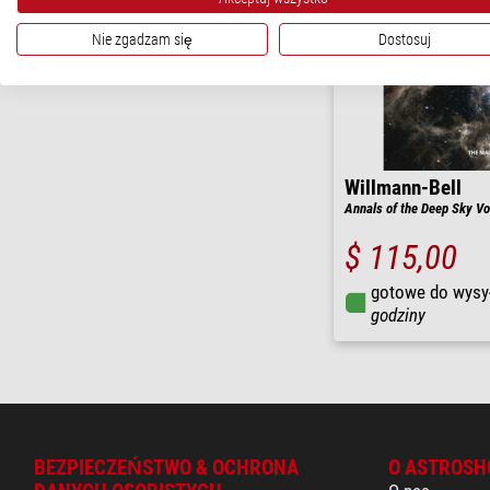
Nie zgadzam się
Dostosuj
Willmann-Bell
Annals of the Deep Sky V
$ 115,00
gotowe do wysy
godziny
BEZPIECZEŃSTWO & OCHRONA
O ASTROSH