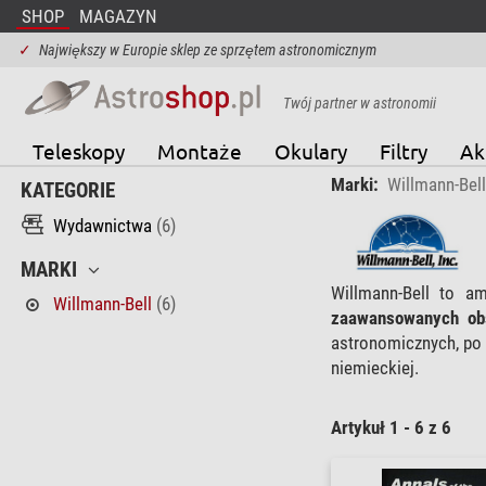
SHOP
MAGAZYN
✓
Największy w Europie sklep ze sprzętem astronomicznym
Twój partner w astronomii
Teleskopy
Montaże
Okulary
Filtry
Ak
Marki:
Willmann-Bell
KATEGORIE
Wydawnictwa
(6)
MARKI
Willmann-Bell to a
Willmann-Bell
(6)
zaawansowanych ob
astronomicznych, po
niemieckiej.
Artykuł 1 - 6 z 6