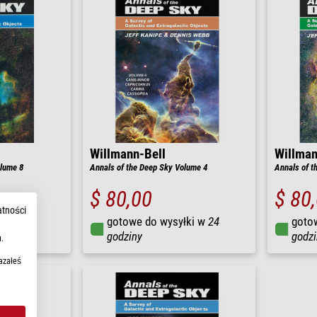
Willmann-Bell
Willman
olume 8
Annals of the Deep Sky Volume 4
Annals of t
$ 80,00
$ 80
atności
łki w
24
gotowe do wysyłki w
24
goto
godziny
godzi
.
azałeś