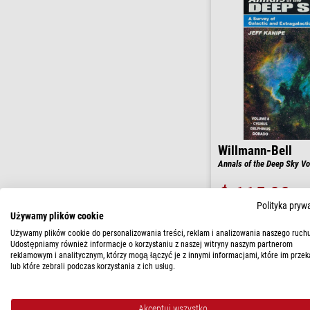
Willmann-Bell
Annals of the Deep Sky V
$ 115,00
Polityka pryw
gotowe do wysy
Używamy plików cookie
godziny
Używamy plików cookie do personalizowania treści, reklam i analizowania naszego ruchu
Udostępniamy również informacje o korzystaniu z naszej witryny naszym partnerom
reklamowym i analitycznym, którzy mogą łączyć je z innymi informacjami, które im przek
lub które zebrali podczas korzystania z ich usług.
Akceptuj wszystko