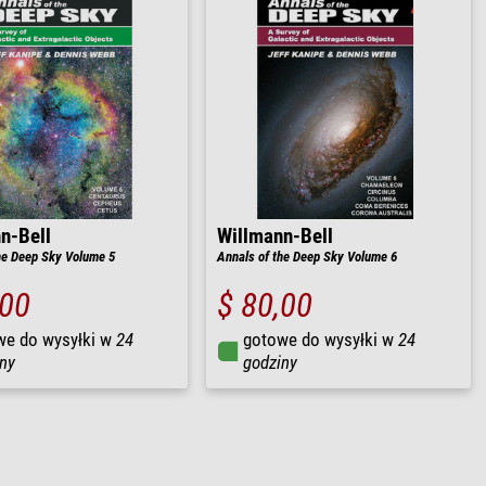
n-Bell
Willmann-Bell
he Deep Sky Volume 5
Annals of the Deep Sky Volume 6
,00
$ 80,00
we do wysyłki w
24
gotowe do wysyłki w
24
ny
godziny