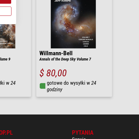
Willmann-Bell
olume 9
Annals of the Deep Sky Volume 7
$ 80,00
łki w
24
gotowe do wysyłki w
24
godziny
OP.PL
PYTANIA