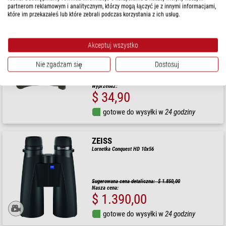
partnerom reklamowym i analitycznym, którzy mogą łączyć je z innymi informacjami,
gotowe do wysyłki w
3-7 dni
które im przekazałeś lub które zebrali podczas korzystania z ich usług.
Omegon
Akceptuj wszystko
Monokular 10x25
Nie zgadzam się
Dostosuj
$ 49,90
Wyprzedaż:
$ 34,90
gotowe do wysyłki w
24 godziny
ZEISS
Lornetka Conquest HD 10x56
Sugerowana cena detaliczna: $ 1.850,00
Nasza cena:
$ 1.390,00
gotowe do wysyłki w
24 godziny