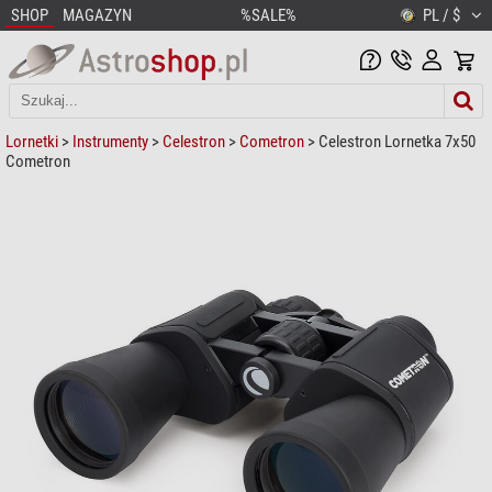
SHOP
MAGAZYN
%SALE%
PL / $
Lornetki
>
Instrumenty
>
Celestron
>
Cometron
> Celestron Lornetka 7x50
Cometron