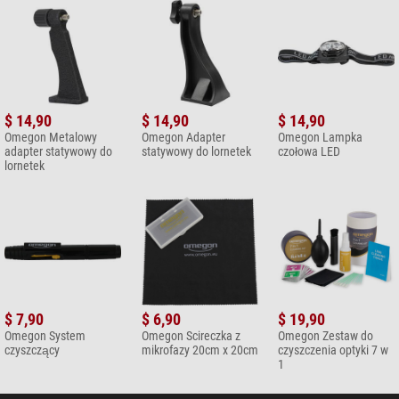
$ 19,90*
+ Inne akcesoria w tej kategorii: 3
Konserwacja > Inne uwagi (2)
Omegon Ściereczka SPUDZ z
mikrofazy
$ 14,90
$ 14,90
$ 14,90
Omegon Metalowy
Omegon Adapter
Omegon Lampka
$ 19,90*
adapter statywowy do
statywowy do lornetek
czołowa LED
lornetek
+ Inne akcesoria w tej kategorii: 1
*
Wszystkie ceny obejmują VAT, plus koszty przesyłki.
$ 7,90
$ 6,90
$ 19,90
Omegon System
Omegon Scireczka z
Omegon Zestaw do
czyszczący
mikrofazy 20cm x 20cm
czyszczenia optyki 7 w
1