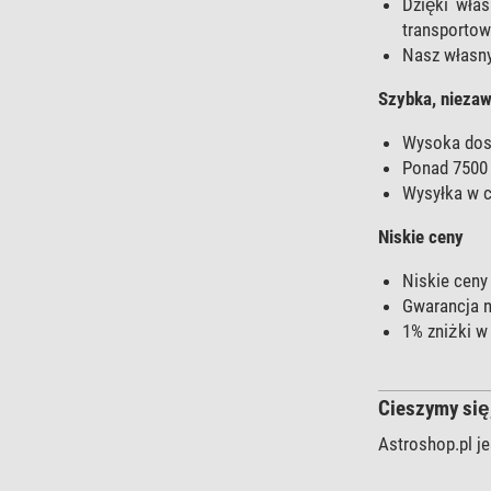
Dzięki wła
transporto
Nasz własny
Szybka, nieza
Wysoka dos
Ponad 7500 
Wysyłka w c
Niskie ceny
Niskie ceny
Gwarancja n
1% zniżki w
Cieszymy się
Astroshop.pl je