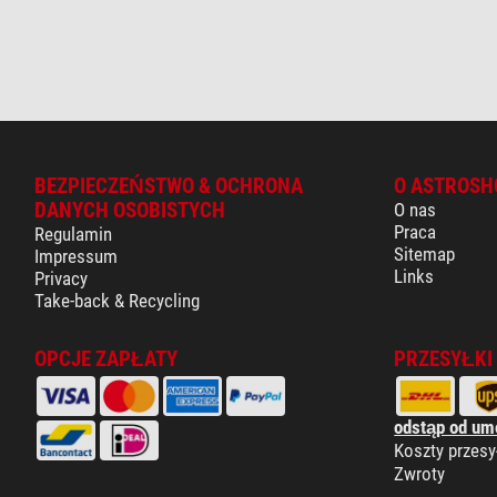
BEZPIECZEŃSTWO & OCHRONA
O ASTROSH
DANYCH OSOBISTYCH
O nas
Praca
Regulamin
Sitemap
Impressum
Links
Privacy
Take-back & Recycling
OPCJE ZAPŁATY
PRZESYŁKI
odstąp od um
Koszty przesy
Zwroty