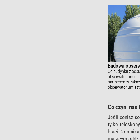
Budowa obserw
Od budynku z ods
obserwatorium do 
partnerem w zakre
obserwatorium as
Co czyni nas 
Jeśli cenisz so
tylko teleskop
braci Dominika
mającym oddzia