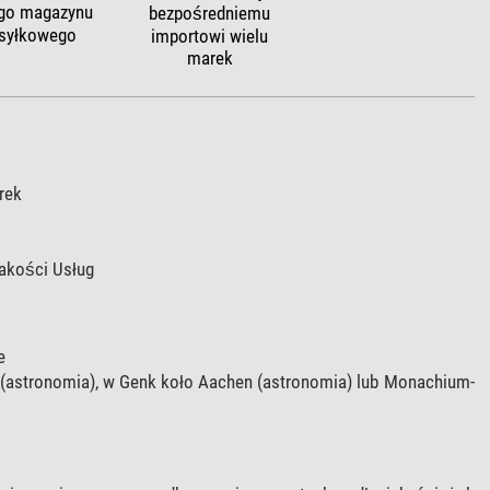
go magazynu
bezpośredniemu
syłkowego
importowi wielu
marek
rek
Jakości Usług
e
h (astronomia), w Genk koło Aachen (astronomia) lub Monachium-