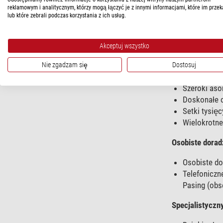
wysokiej jak
reklamowym i analitycznym, którzy mogą łączyć je z innymi informacjami, które im przek
optyki w Eur
lub które zebrali podczas korzystania z ich usług.
Akceptuj wszystko
Twoje korzyśc
Nie zgadzam się
Dostosuj
Największy w E
Szeroki aso
Doskonałe o
Setki tysię
Wielokrotne
Osobiste dorad
Osobiste do
Telefoniczn
Pasing (obs
Specjalistyczn