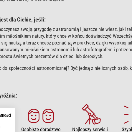
est dla Ciebie, jeśli:
poczynasz swoją przygodę z astronomią i jeszcze nie wiesz, jaki t
kim miłośnikiem natury, który chce w końcu doświadczyć Wszechśw
 się nauką, a teraz chcesz poznać ją w praktyce, dzięki wysokiej j
ansowanym miłośnikiem astronomii lub astrofotografem i potrzebu
prostu świetnych prezentów dla dzieci lub dorosłych.
 do społeczności astronomicznej? Być jedną z nielicznych osób, k
yróżnia:
atności
.
Najlepszy serwis i
wybór
Osobiste doradztwo
Szyb