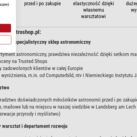
elastyczność dzięki
przed i po zakupie
duże
ości
azałeś
własnemu
wy
opie
warsztatowi
i w Astroshop.pl:
uropie specjalistyczny sklep astronomiczny
rtyment astronomiczny, prawdziwa niezależność dzięki setkom ma
ceny na Trusted Shops
cy zadowolonych klientów w całej Europie
 wyróżnienia, m.in. od Computerbild, ntv i Niemieckiego Instytutu 
ztwo
radztwo doświadczonych miłośników astronomii przed i po zakupi
e, mailowe lub na miejscu w naszej siedzibie w Landsberg am Lec
erwacje przyrody i myślistwo)
y warsztat i departament rozwoju