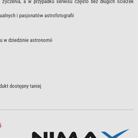
 życzenia, a w przypadku serwisu często bez długich ścieżek
alnych i pasjonatów astrofotografii
w dziedzinie astronomii
dukt dostępny taniej
j.