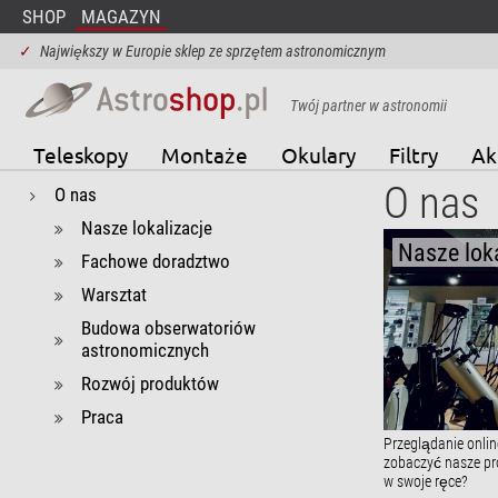
SHOP
MAGAZYN
✓
Największy w Europie sklep ze sprzętem astronomicznym
Twój partner w astronomii
Teleskopy
Montaże
Okulary
Filtry
Ak
O nas
O nas
Nasze lokalizacje
Nasze loka
Fachowe doradztwo
Warsztat
Budowa obserwatoriów
astronomicznych
Rozwój produktów
Praca
Przeglądanie online
zobaczyć nasze pro
w swoje ręce?