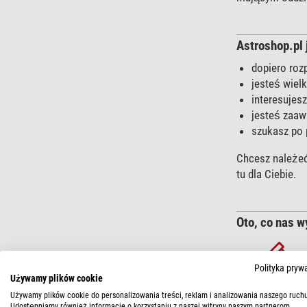
Astroshop.pl j
dopiero roz
jesteś wiel
interesujesz
jesteś zaaw
szukasz po 
Chcesz należeć
tu dla Ciebie.
Oto, co nas w
Polityka pryw
Używamy plików cookie
Używamy plików cookie do personalizowania treści, reklam i analizowania naszego ruchu
Największy 
Udostępniamy również informacje o korzystaniu z naszej witryny naszym partnerom