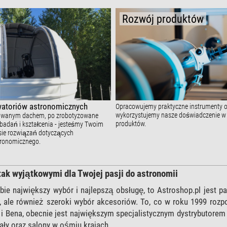
Rozwój produktów
atoriów astronomicznych
Opracowujemy praktyczne instrumenty or
wykorzystujemy nasze doświadczenie w 
uwanym dachem, po zrobotyzowane
produktów.
badań i kształcenia - jesteśmy Twoim
sie rozwiązań dotyczących
tronomicznego.
tak wyjątkowymi dla Twojej pasji do astronomii
bie największy wybór i najlepszą obsługę, to Astroshop.pl jest pa
y, ale również szeroki wybór akcesoriów. To, co w roku 1999 roz
 i Bena, obecnie jest największym specjalistycznym dystrybutore
ły oraz salony w ośmiu krajach.