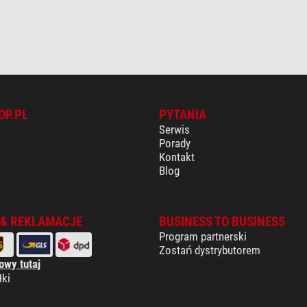
OP.PL
PYTANIA
Serwis
Porady
Kontakt
Blog
 & REKLAMACJE
BUSINESS TO BUSINESS
Program partnerski
Zostań dystrybutorem
owy tutaj
łki