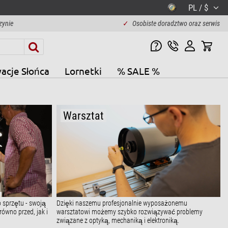
PL / $
zynie
✓
Osobiste doradztwo oraz serwis
acje Słońca
Lornetki
% SALE %
Warsztat
 sprzętu - swoją
Dzięki naszemu profesjonalnie wyposażonemu
ówno przed, jak i
warsztatowi możemy szybko rozwiązywać problemy
związane z optyką, mechaniką i elektroniką.