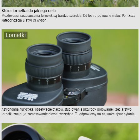
Która lornetka do jakiego celu
Możliwości zastosowania lornetek są bardzo szerokie. Od teatru po nocne niebo. Poniższa
kategoryzacja ułatwi Ci wybór.
Lornetki
Astronomia, turystyka, obserwacje ptaków, studiowanie przyrody, polowanie i żeglarstwo:
lornetki znajdują zastosowanie niemal wszędzie. Tu odpowiemy na najważniejsze pytania.