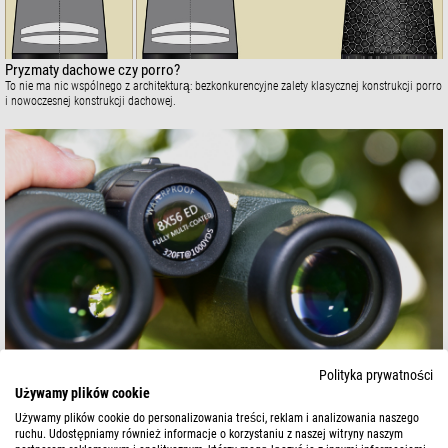
Pryzmaty dachowe czy porro?
To nie ma nic wspólnego z architekturą: bezkonkurencyjne zalety klasycznej konstrukcji porro
i nowoczesnej konstrukcji dachowej.
Polityka prywatności
Powiększenie x apertura
Używamy plików cookie
Jak rozpoznać aperturę i powiększenie lornetki? I co mówią nam liczby?
Używamy plików cookie do personalizowania treści, reklam i analizowania naszego
ruchu. Udostępniamy również informacje o korzystaniu z naszej witryny naszym