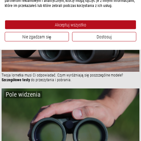
Testy lornetek
partnerom reklamowym i analitycznym, którzy mogą łączyć je z innymi informacjami,
które im przekazałeś lub które zebrali podczas korzystania z ich usług.
Akceptuj wszystko
Nie zgadzam się
Dostosuj
Twoja lornetka musi Ci odpowiadać. Czym wyróżniają się poszczególne modele?
Szczegółowe testy
do przeczytania i pobrania.
Pole widzenia