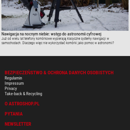
Nawigacja na nocnym niebie: wstęp do astronomii cyfrowej
Już od wielu lat telefony komórkowe wypierają klasyczne systemy nawigacji w
samochodach. Dlaczego więc nie wykorzystać komórki jako pomoc w astronomii?
BEZPIECZEŃSTWO & OCHRONA DANYCH OSOBISTYCH
Regulamin
Impressum
Privacy
Take-back & Recycling
O ASTROSHOP.PL
PYTANIA
NEWSLETTER