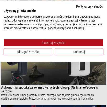
Polityka prywatności
Używamy plików cookie
Teleskopy inteligentne: dlaczego zapoczątkowują nową erę astronomii
Od pomocy dla początkujących po zaawansowaną astrofotografię – dowiedz się, dlaczego
Używamy plików cookie do personalizowania treści, reklam i analizowania naszego
inteligentne teleskopy to przyszłość astronomii!
ruchu. Udostępniamy również informacje o korzystaniu z naszej witryny naszym
partnerom reklamowym i analitycznym, którzy mogą łączyć je z innymi informacjami,
które im przekazałeś lub które zebrali podczas korzystania z ich usług.
Akceptuj wszystko
Nie zgadzam się
Dostosuj
Astronomia spotyka zaawansowaną technologię: Stellina i eVscope w
skrócie
Rozbite w drobny mak gromady kuliste i szczegółowe zdjęcia głębokiego nieba za
naciśnięciem przycisku. Przedstawiamy innowacyjne teleskopy Vaonis i Unistellar.