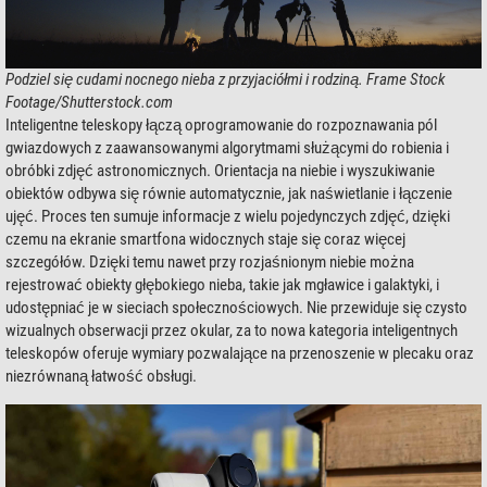
Podziel się cudami nocnego nieba z przyjaciółmi i rodziną. Frame Stock
Footage/Shutterstock.com
Inteligentne teleskopy łączą oprogramowanie do rozpoznawania pól
gwiazdowych z zaawansowanymi algorytmami służącymi do robienia i
obróbki zdjęć astronomicznych. Orientacja na niebie i wyszukiwanie
obiektów odbywa się równie automatycznie, jak naświetlanie i łączenie
ujęć. Proces ten sumuje informacje z wielu pojedynczych zdjęć, dzięki
czemu na ekranie smartfona widocznych staje się coraz więcej
szczegółów. Dzięki temu nawet przy rozjaśnionym niebie można
rejestrować obiekty głębokiego nieba, takie jak mgławice i galaktyki, i
udostępniać je w sieciach społecznościowych. Nie przewiduje się czysto
wizualnych obserwacji przez okular, za to nowa kategoria inteligentnych
teleskopów oferuje wymiary pozwalające na przenoszenie w plecaku oraz
niezrównaną łatwość obsługi.