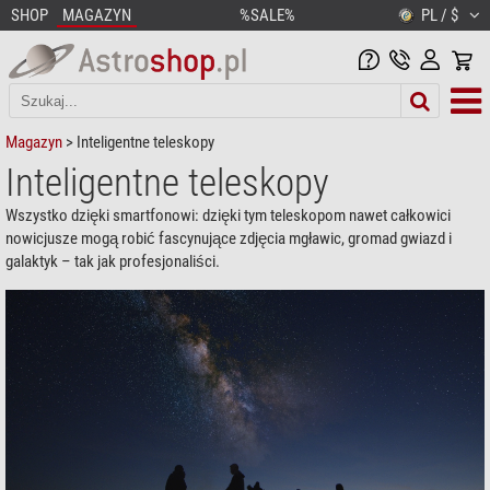
SHOP
MAGAZYN
%SALE%
PL / $
Magazyn
> Inteligentne teleskopy
Inteligentne teleskopy
Wszystko dzięki smartfonowi: dzięki tym teleskopom nawet całkowici
nowicjusze mogą robić fascynujące zdjęcia mgławic, gromad gwiazd i
galaktyk – tak jak profesjonaliści.