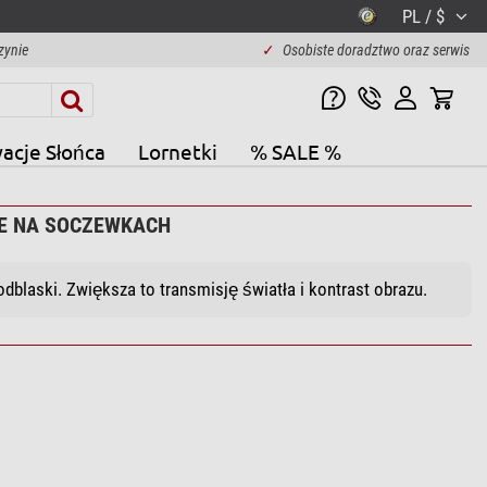
PL / $
zynie
✓
Osobiste doradztwo oraz serwis
acje Słońca
Lornetki
% SALE %
WE NA SOCZEWKACH
blaski. Zwiększa to transmisję światła i kontrast obrazu.