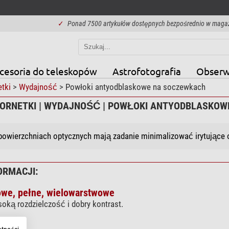
✓
Ponad 7500 artykułów dostępnych bezpośrednio w maga
cesoria do teleskopów
Astrofotografia
Obserw
tki
>
Wydajność
> Powłoki antyodblaskowe na soczewkach
LORNETKI | WYDAJNOŚĆ | POWŁOKI ANTYODBLASKO
powierzchniach optycznych mają zadanie minimalizować irytujące od
ORMACJI:
owe, pełne, wielowarstwowe
oką rozdzielczość i dobry kontrast.