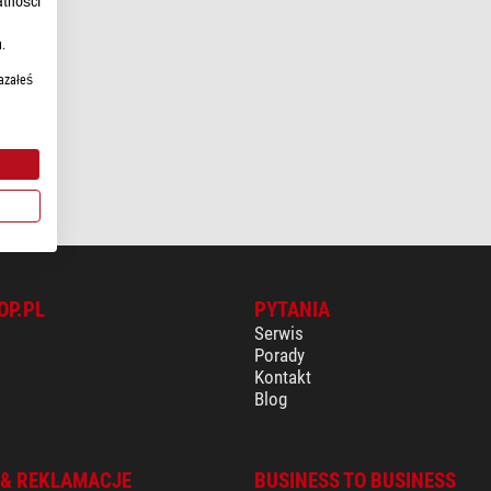
atności
.
azałeś
OP.PL
PYTANIA
Serwis
Porady
Kontakt
Blog
 & REKLAMACJE
BUSINESS TO BUSINESS