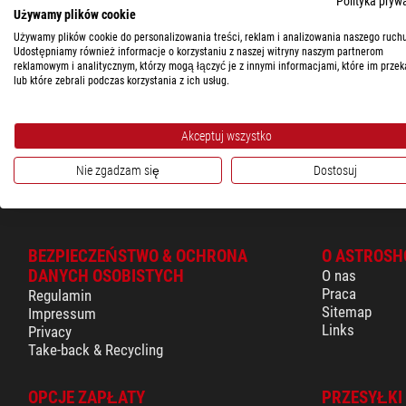
Polityka pryw
Powłoki fazowe, pełne, wielowarstwowe
Używamy plików cookie
Rodzaj szkła optycznego
Używamy plików cookie do personalizowania treści, reklam i analizowania naszego ruchu
Udostępniamy również informacje o korzystaniu z naszej witryny naszym partnerom
Ustawianie ostrości
reklamowym i analitycznym, którzy mogą łączyć je z innymi informacjami, które im przek
lub które zebrali podczas korzystania z ich usług.
Zakres rozstawu okularów
Średnica obiektywów
Akceptuj wszystko
Źrenica wyjściowa
Nie zgadzam się
Dostosuj
BEZPIECZEŃSTWO & OCHRONA
O ASTROSH
DANYCH OSOBISTYCH
O nas
Praca
Regulamin
Sitemap
Impressum
Links
Privacy
Take-back & Recycling
OPCJE ZAPŁATY
PRZESYŁKI