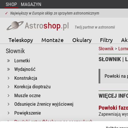
SHOP
MAGAZYN
✓
Największy w Europie sklep ze sprzętem astronomicznym
Twój partner w astronomii
Teleskopy
Montaże
Okulary
Filtry
Ak
Słownik
>
Lorne
Słownik
SŁOWNIK | 
Lornetki
Wydajność
Powłoki na 
Konstrukcja
Korekcja dioptrażu
WIĘCEJ INF
Muszle oczne
Odsunięcie źrenicy wyjściowej
Powłoki faz
Powiększenie
Zapewniają wys
Powłoki antyodblaskowe na soczewkach