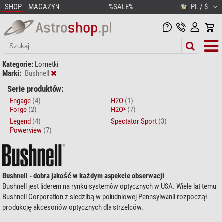
SHOP
MAGAZYN
%SALE%
PL / $
Kategorie:
Lornetki
Marki:
Bushnell
Serie produktów:
Engage
(4)
H2O
(1)
Forge
(2)
H2O²
(7)
Legend
(4)
Spectator Sport
(3)
Powerview
(7)
Bushnell - dobra jakość w każdym aspekcie obserwacji
Bushnell jest liderem na rynku systemów optycznych w USA. Wiele lat temu
Bushnell Corporation z siedzibą w południowej Pennsylwanii rozpoczął
produkcję akcesoriów optycznych dla strzelców.