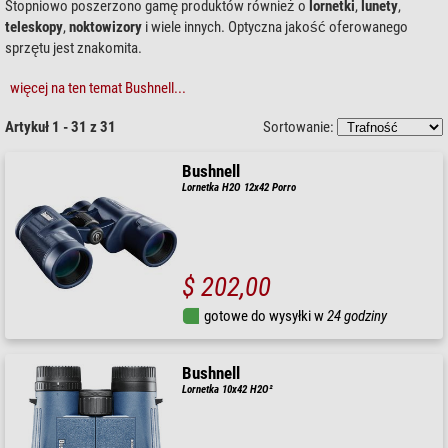
Stopniowo poszerzono gamę produktów również o
lornetki
,
lunety
,
teleskopy
,
noktowizory
i wiele innych. Optyczna jakość oferowanego
sprzętu jest znakomita.
więcej na ten temat Bushnell...
Artykuł 1 - 31 z 31
Sortowanie:
Bushnell
Lornetka H2O 12x42 Porro
$ 202,00
gotowe do wysyłki w
24 godziny
Bushnell
Lornetka 10x42 H2O²