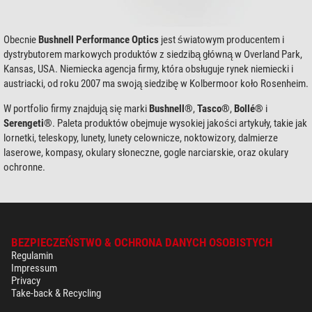
Obecnie
Bushnell Performance Optics
jest światowym producentem i
dystrybutorem markowych produktów z siedzibą główną w Overland Park,
Kansas, USA. Niemiecka agencja firmy, która obsługuje rynek niemiecki i
austriacki, od roku 2007 ma swoją siedzibę w Kolbermoor koło Rosenheim.
W portfolio firmy znajdują się marki
Bushnell®
,
Tasco®
,
Bollé®
i
Serengeti®
. Paleta produktów obejmuje wysokiej jakości artykuły, takie jak
lornetki, teleskopy, lunety, lunety celownicze, noktowizory, dalmierze
laserowe, kompasy, okulary słoneczne, gogle narciarskie, oraz okulary
ochronne.
BEZPIECZEŃSTWO & OCHRONA DANYCH OSOBISTYCH
Regulamin
Impressum
Privacy
Take-back & Recycling