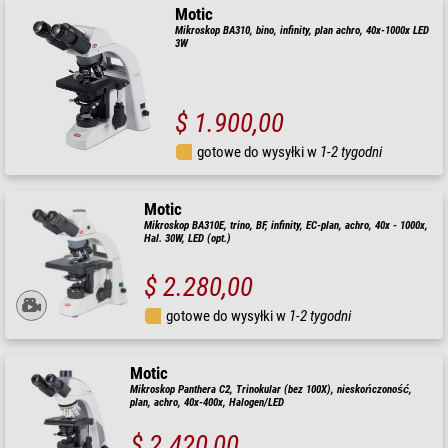
Motic
Mikroskop BA310, bino, infinity, plan achro, 40x-1000x LED
3W
$ 1.900,00
gotowe do wysyłki w
1-2 tygodni
Motic
Mikroskop BA310E, trino, BF, infinity, EC-plan, achro, 40x - 1000x,
Hal. 30W, LED (opt.)
$ 2.280,00
gotowe do wysyłki w
1-2 tygodni
Motic
Mikroskop Panthera C2, Trinokular (bez 100X), nieskończoność,
plan, achro, 40x-400x, Halogen/LED
$ 2.420,00