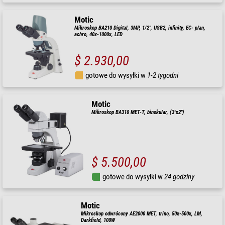
Motic
Mikroskop BA210 Digital, 3MP, 1/2", USB2, infinity, EC- plan,
achro, 40x-1000x, LED
$ 2.930,00
gotowe do wysyłki w
1-2 tygodni
Motic
Mikroskop BA310 MET-T, binokular, (3"x2")
$ 5.500,00
gotowe do wysyłki w
24 godziny
Motic
Mikroskop odwrócony AE2000 MET, trino, 50x-500x, LM,
Darkfield, 100W