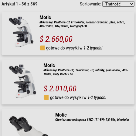
Artykuł 1 - 36 z 569
Sortowanie:
Motic
Mikroskop Panthera C2 Trinokular, nieskończoność, plan, achro,
40x-1000x, 10x/22mm, Halogen/LED
$ 2.660,00
gotowe do wysyłki w
1-2 tygodni
Motic
Mikroskop Panthera E2, Trinokular, HF, Infinity, plan achro., 40x-
1000x, stały Koehl.LED
$ 2.010,00
gotowe do wysyłki w
1-2 tygodni
Motic
Głowica stereoskopowa SMZ-171-BH; 7,5-50x; binokular