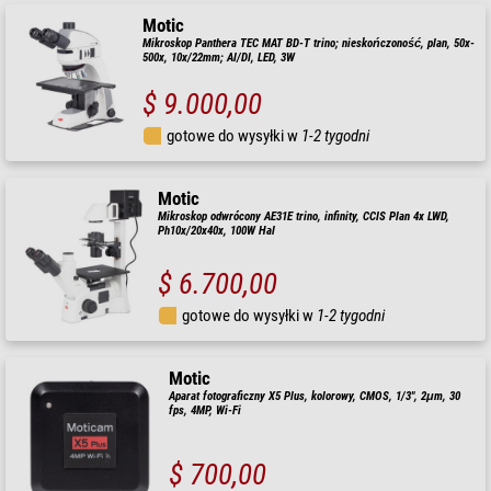
Motic
Mikroskop Panthera TEC MAT BD-T trino; nieskończoność, plan, 50x-
500x, 10x/22mm; Al/Dl, LED, 3W
$ 9.000,00
gotowe do wysyłki w
1-2 tygodni
Motic
Mikroskop odwrócony AE31E trino, infinity, CCIS Plan 4x LWD,
Ph10x/20x40x, 100W Hal
$ 6.700,00
gotowe do wysyłki w
1-2 tygodni
Motic
Aparat fotograficzny X5 Plus, kolorowy, CMOS, 1/3", 2μm, 30
fps, 4MP, Wi-Fi
$ 700,00