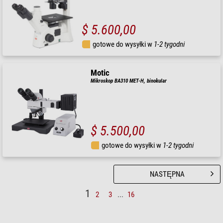
$ 5.600,00
gotowe do wysyłki w
1-2 tygodni
Motic
Mikroskop BA310 MET-H, binokular
$ 5.500,00
gotowe do wysyłki w
1-2 tygodni
NASTĘPNA
1
2
3
...
16