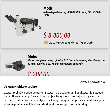
Motic
Mikroskop odwrócony AE2000 MET, trino, LM, 50-500x,
100W
$ 8.000,00
gotowe do wysyłki w
1-2 tygodni
Motic
Montaż na głowę Uchwyt głowicy ESD (bez oświetlenia) do kolumny o śr.
32 mm i głowicy o śr. 76 mm, mechanizm ostrzenia
$ 208,00
gotowe do wysyłki w
1-2 tygodni
Polityka prywatności
Używamy plików cookie
Używamy plików cookie do personalizowania treści, reklam i analizowania naszego
Motic
ruchu. Udostępniamy również informacje o korzystaniu z naszej witryny naszym
Głowica demonstracyjna MHV-5 - 5 poz. (BA410E, BA310)
partnerom reklamowym i analitycznym, którzy mogą łączyć je z innymi informacjami,
które im przekazałeś lub które zebrali podczas korzystania z ich usług.