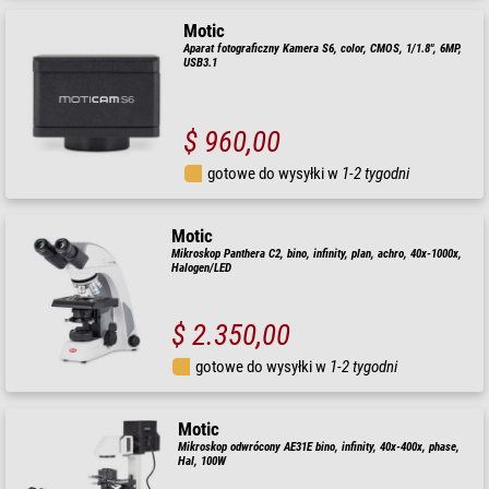
Motic
Aparat fotograficzny Kamera S6, color, CMOS, 1/1.8", 6MP,
USB3.1
$ 960,00
gotowe do wysyłki w
1-2 tygodni
Motic
Mikroskop Panthera C2, bino, infinity, plan, achro, 40x-1000x,
Halogen/LED
$ 2.350,00
gotowe do wysyłki w
1-2 tygodni
Motic
Mikroskop odwrócony AE31E bino, infinity, 40x-400x, phase,
Hal, 100W