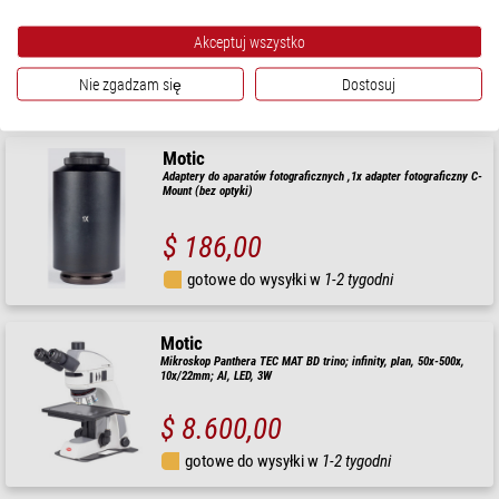
Akceptuj wszystko
$ 7.400,00
Nie zgadzam się
Dostosuj
gotowe do wysyłki w
1-2 tygodni
Motic
Adaptery do aparatów fotograficznych ,1x adapter fotograficzny C-
Mount (bez optyki)
$ 186,00
gotowe do wysyłki w
1-2 tygodni
Motic
Mikroskop Panthera TEC MAT BD trino; infinity, plan, 50x-500x,
10x/22mm; Al, LED, 3W
$ 8.600,00
gotowe do wysyłki w
1-2 tygodni