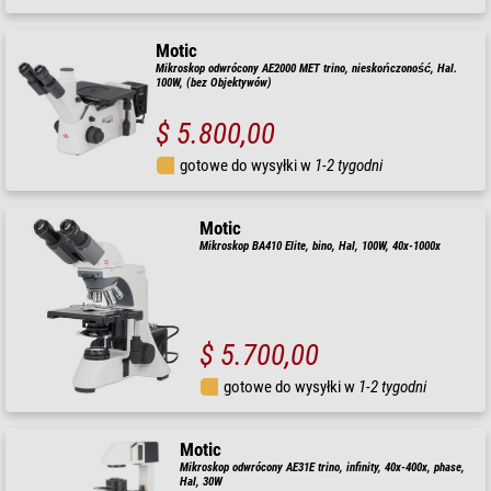
Motic
Mikroskop odwrócony AE2000 MET trino, nieskończoność, Hal.
100W, (bez Objektywów)
$ 5.800,00
gotowe do wysyłki w
1-2 tygodni
Motic
Mikroskop BA410 Elite, bino, Hal, 100W, 40x-1000x
$ 5.700,00
gotowe do wysyłki w
1-2 tygodni
Motic
Mikroskop odwrócony AE31E trino, infinity, 40x-400x, phase,
Hal, 30W