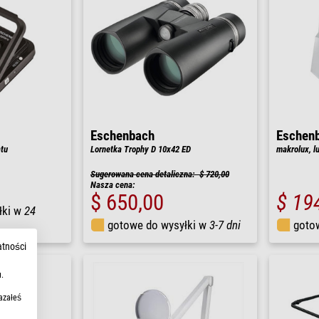
Eschenbach
Eschen
tu
Lornetka Trophy D 10x42 ED
makrolux, l
Sugerowana cena detaliczna: $ 720,00
Nasza cena:
$ 650,00
$ 19
łki w
24
gotowe do wysyłki w
3-7 dni
goto
atności
.
azałeś