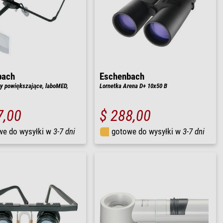
bach
Eschenbach
y powiększające, laboMED,
Lornetka Arena D+ 10x50 B
7,00
$ 288,00
we do wysyłki w
3-7 dni
gotowe do wysyłki w
3-7 dni