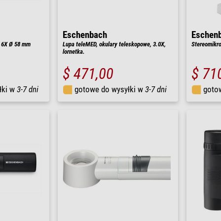
Eschenbach
Eschen
, 6X Ø 58 mm
Lupa teleMED, okulary teleskopowe, 3.0X,
Stereomikro
lornetka.
$ 471,00
$ 71
łki w
3-7 dni
gotowe do wysyłki w
3-7 dni
goto