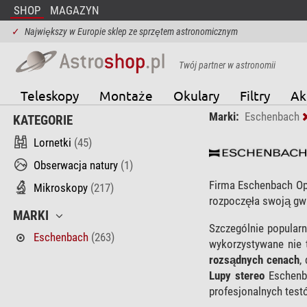
SHOP
MAGAZYN
✓
Największy w Europie sklep ze sprzętem astronomicznym
Twój partner w astronomii
Teleskopy
Montaże
Okulary
Filtry
Ak
Marki:
Eschenbach
KATEGORIE
Lornetki
(45)
Obserwacja natury
(1)
Firma Eschenbach Op
Mikroskopy
(217)
rozpoczęła swoją gwa
MARKI
Szczególnie popular
Eschenbach
(263)
wykorzystywane nie 
rozsądnych cenach
,
Lupy stereo
Eschenba
profesjonalnych test