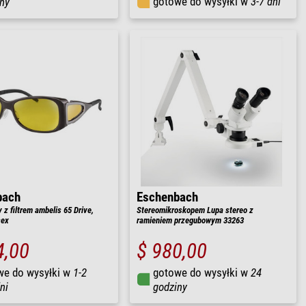
gotowe do wysyłki w
3-7 dni
ny
bach
Eschenbach
 z filtrem ambelis 65 Drive,
Stereomikroskopem Lupa stereo z
sex
ramieniem przegubowym 33263
4,00
$ 980,00
we do wysyłki w
1-2
gotowe do wysyłki w
24
ni
godziny