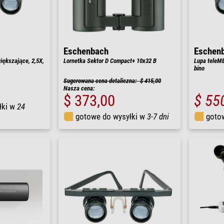
Eschenbach
Eschen
iększające, 2,5X,
Lornetka Sektor D Compact+ 10x32 B
Lupa teleME
bino
Sugerowana cena detaliczna: $ 415,00
Nasza cena:
$ 373,00
$ 55
łki w
24
gotowe do wysyłki w
3-7 dni
goto