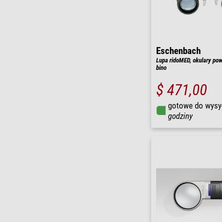
Eschenbach
Lupa ridoMED, okulary pow
bino
$ 471,00
gotowe do wysy
godziny