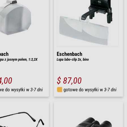
bach
Eschenbach
upa z jasnym polem, 1:2,2X
Lupa labo-clip 2x, bino
4,00
$ 87,00
we do wysyłki w
3-7 dni
gotowe do wysyłki w
3-7 dni