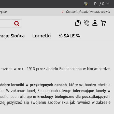
PL / $
zynie
✓
Osobiste doradztwo oraz serwis
acje Słońca
Lornetki
% SALE %
Założona w roku 1913 przez Josefa Eschenbacha w Norymberdze,
e
dobre lornetki w przystępnych cenach
, które są bardzo chętnie
ch. W zakresie lunet, Eschenbach oferuje
interesujące lunety w
 Eschenbach oferuje
mikroskopy biologiczne
dla początkujących
.
żej przyjrzeć się swojemu środowisku, jak również w zakresie