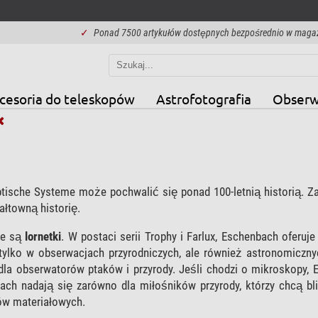
✓
Ponad 7500 artykułów dostępnych bezpośrednio w maga
cesoria do teleskopów
Astrofotografia
Obserw
tische Systeme może pochwalić się ponad 100-letnią historią. 
łtowną historię.
ne są
lornetki
. W postaci serii Trophy i Farlux, Eschenbach oferuj
tylko w obserwacjach przyrodniczych, ale również astronomiczny
 dla obserwatorów ptaków i przyrody. Jeśli chodzi o mikroskopy,
ch nadają się zarówno dla miłośników przyrody, którzy chcą bli
ów materiałowych.