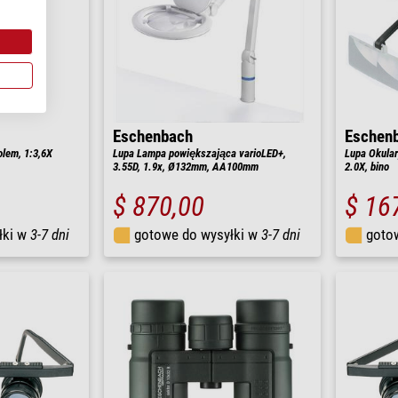
Eschenbach
Eschen
olem, 1:3,6X
Lupa Lampa powiększająca varioLED+,
Lupa Okular
3.55D, 1.9x, Ø132mm, AA100mm
2.0X, bino
$ 870,00
$ 16
łki w
3-7 dni
gotowe do wysyłki w
3-7 dni
goto