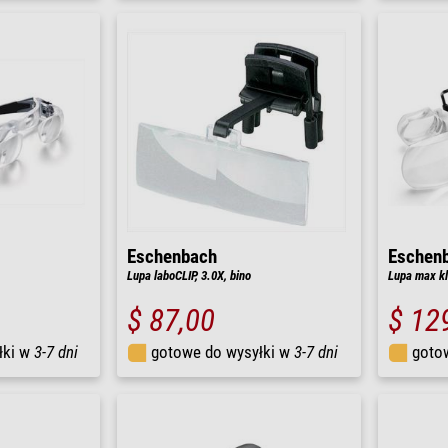
Eschenbach
Eschen
Lupa laboCLIP, 3.0X, bino
Lupa max kl
$ 87,00
$ 12
łki w
3-7 dni
gotowe do wysyłki w
3-7 dni
goto