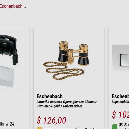
Eschenbach...
Eschenbach
Eschen
Lornetka operowa Opera glasses Glamour
Lupa mobilu
3x25 black-gold z łańcuszkiem
$ 10
$ 126,00
łki w
24
goto