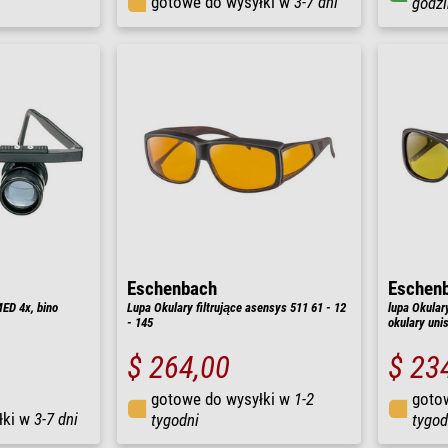
gotowe do wysyłki w
3-7 dni
godzi
Eschenbach
Eschen
ED 4x, bino
Lupa Okulary filtrujące asensys 511 61 - 12
lupa Okulary
- 145
okulary uni
$ 264,00
$ 23
gotowe do wysyłki w
1-2
goto
łki w
3-7 dni
tygodni
tygod