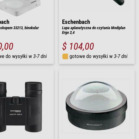
bach
Eschenbach
skopem 33213, binokular
Lupa aplanatyczna do czytania Mediplan
Ergo 2,4
0,00
$ 104,00
we do wysyłki w
3-7 dni
gotowe do wysyłki w
3-7 dni