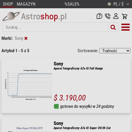
SHOP
MAGAZYN
%SALE%
PL / $
Marki:
Sony
Artykuł 1 - 5 z 5
Sortowanie:
Sony
Aparat fotograficzny A7a III Full Range
$ 3.190,00
gotowe do wysyłki w
24 godziny
Sony
Aparat fotograficzny A7a III Super UV/IR-Cut