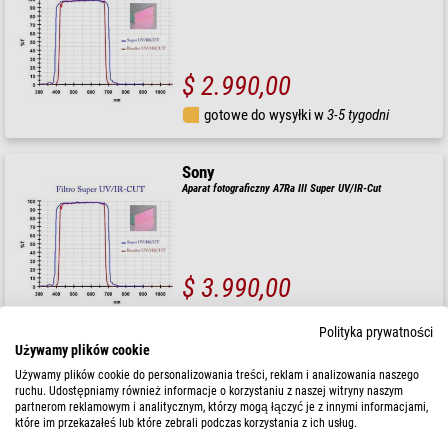
$ 2.990,00
gotowe do wysyłki w
3-5 tygodni
Sony
Aparat fotograficzny A7Ra III Super UV/IR-Cut
$ 3.990,00
gotowe do wysyłki w
3-5 tygodni
Polityka prywatności
Używamy plików cookie
Sony
Używamy plików cookie do personalizowania treści, reklam i analizowania naszego
ruchu. Udostępniamy również informacje o korzystaniu z naszej witryny naszym
Aparat fotograficzny A6400a Super UV/IR-Cut
partnerom reklamowym i analitycznym, którzy mogą łączyć je z innymi informacjami,
które im przekazałeś lub które zebrali podczas korzystania z ich usług.