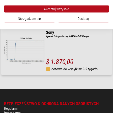
$ 1.870,00
Akceptuj wszystko
gotowe do wysyłki w
3-5 tygodni
Nie zgadzam się
Dostosuj
Sony
Aparat fotograficzny A6400a Full Range
$ 1.870,00
gotowe do wysyłki w
3-5 tygodni
BEZPIECZEŃSTWO & OCHRONA DANYCH OSOBISTYCH
Regulamin
Impressum