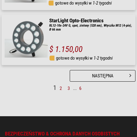
gotowe do wysyłki w
1-2 tygodni
StarLight Opto-Electronics
RL12-10s-24V G, spot, zielony (528 nm), Wtyczka M12 (4-pin),
Ø 66 mm
$ 1.150,00
gotowe do wysyłki w
1-2 tygodni
NASTĘPNA
1
2
3
...
6
BEZPIECZEŃSTWO & OCHRONA DANYCH OSOBISTYCH