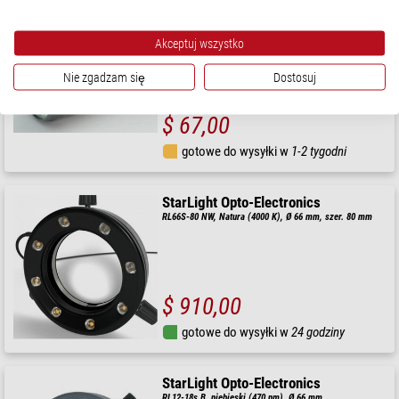
StarLight Opto-Electronics
modulLED21-s PW, czysta biel (6000 K), spot (10°)
Akceptuj wszystko
Nie zgadzam się
Dostosuj
$ 67,00
gotowe do wysyłki w
1-2 tygodni
StarLight Opto-Electronics
RL66S-80 NW, Natura (4000 K), Ø 66 mm, szer. 80 mm
$ 910,00
gotowe do wysyłki w
24 godziny
StarLight Opto-Electronics
RL12-18s B, niebieski (470 nm), Ø 66 mm