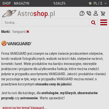
SHOP
MAGAZYN
%SALE%
PL / $
Marki:
Vanguard
Firma VANGUARD jest znanym na całym świecie producentem statywów,
toreb i walizek fotograficznych, walizek na broń i łuki, statywów na broń,
lornetek i lunet. Wiele produktów ma bardzo innowacyjne, niezwykle
praktyczne i przyjazne dla użytkownika funkcje, które można znaleźć
jedynie w przypadku asortymentu VANGUARD. Jakość produktów również
nie pozostaje w tyle, więc w przypadku VANGUARD można mówić o
prawdziwie korzystnym
stosunku ceny do jakości
.
Jest tu coś dla każdego, dla
ornitologów
,
myśliwych
,
obserwatorów
przyrody
czy
astronomów
. Warto sprawdzić!
więcej na ten temat Vanguard...