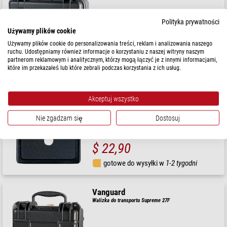
Polityka prywatności
Używamy plików cookie
$ 184,00
Używamy plików cookie do personalizowania treści, reklam i analizowania naszego
ruchu. Udostępniamy również informacje o korzystaniu z naszej witryny naszym
partnerom reklamowym i analitycznym, którzy mogą łączyć je z innymi informacjami,
gotowe do wysyłki w
1-2 tygodni
które im przekazałeś lub które zebrali podczas korzystania z ich usług.
Vanguard
Akceptuj wszystko
QS-39
Nie zgadzam się
Dostosuj
$ 22,90
gotowe do wysyłki w
1-2 tygodni
Vanguard
Walizka do transportu Supreme 27F