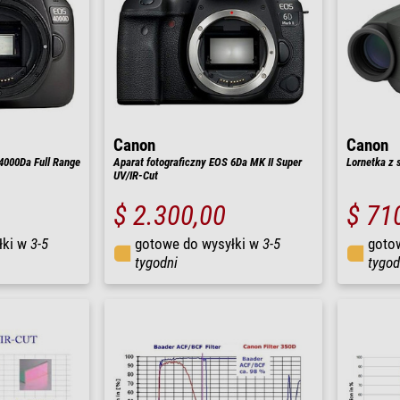
Canon
Canon
4000Da Full Range
Aparat fotograficzny EOS 6Da MK II Super
Lornetka z s
UV/IR-Cut
$ 2.300,00
$ 71
łki w
3-5
gotowe do wysyłki w
3-5
goto
tygodni
tygod