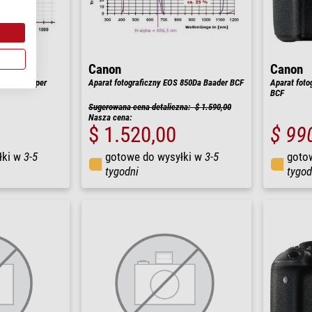
Canon
Canon
 2000Da Super
Aparat fotograficzny EOS 850Da Baader BCF
Aparat foto
BCF
Sugerowana cena detaliczna: $ 1.590,00
Nasza cena:
$ 1.520,00
$ 99
łki w
3-5
gotowe do wysyłki w
3-5
goto
tygodni
tygod