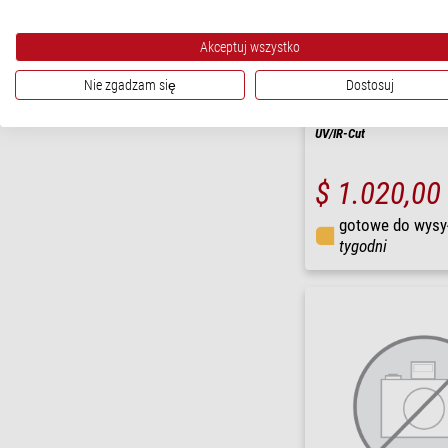
Akceptuj wszystko
Nie zgadzam się
Dostosuj
Canon
Aparat fotograficzny EOS
UV/IR-Cut
$ 1.020,00
gotowe do wysy
tygodni