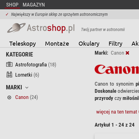
SHOP
MAGAZYN
✓
Największy w Europie sklep ze sprzętem astronomicznym
Twój partner w astronomii
Teleskopy
Montaże
Okulary
Filtry
Ak
Marki:
Canon
KATEGORIE
Astrofotografia
(18)
Lornetki
(6)
Canon to synonim
p
MARKI
Doskonale
odwiercie
Canon
(24)
przyrody
czy
miłośni
więcej na ten temat 
Artykuł 1 - 24 z 24