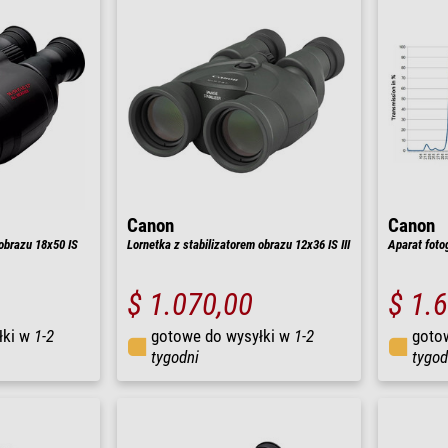
Canon
Canon
 obrazu 18x50 IS
Lornetka z stabilizatorem obrazu 12x36 IS III
Aparat foto
$ 1.070,00
$ 1.
łki w
1-2
gotowe do wysyłki w
1-2
goto
tygodni
tygod