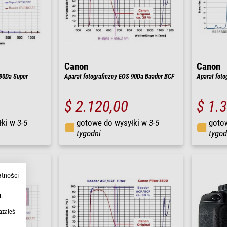
Canon
Canon
 90Da Super
Aparat fotograficzny EOS 90Da Baader BCF
Aparat foto
$ 2.120,00
$ 1.
łki w
3-5
gotowe do wysyłki w
3-5
goto
tygodni
tygod
atności
.
azałeś