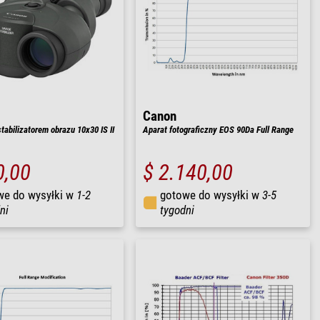
Canon
tabilizatorem obrazu 10x30 IS II
Aparat fotograficzny EOS 90Da Full Range
0,00
$ 2.140,00
we do wysyłki w
1-2
gotowe do wysyłki w
3-5
ni
tygodni