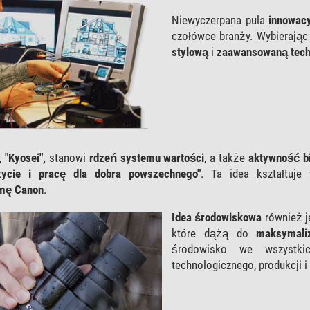
Niewyczerpana pula
innowac
czołówce branży. Wybierając
stylową
i
zaawansowaną tech
,
"Kyosei",
stanowi
rdzeń systemu wartości
, a także
aktywność bi
ycie i pracę dla dobra powszechnego"
. Ta idea kształtuje
rmę Canon
.
Idea środowiskowa
również je
które dążą do
maksymali
środowisko we wszystki
technologicznego, produkcji i