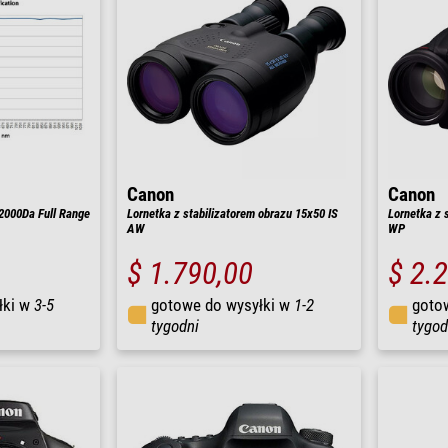
Canon
Canon
2000Da Full Range
Lornetka z stabilizatorem obrazu 15x50 IS
Lornetka z 
AW
WP
$ 1.790,00
$ 2.
łki w
3-5
gotowe do wysyłki w
1-2
goto
tygodni
tygod