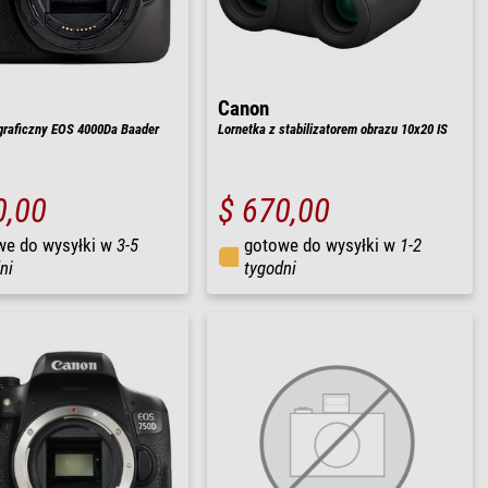
Canon
graficzny EOS 4000Da Baader
Lornetka z stabilizatorem obrazu 10x20 IS
0,00
$ 670,00
we do wysyłki w
3-5
gotowe do wysyłki w
1-2
ni
tygodni