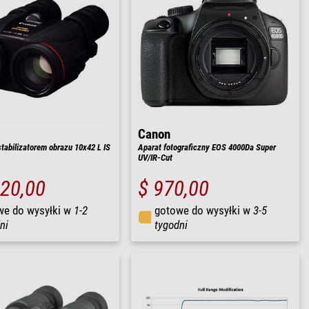
Canon
stabilizatorem obrazu 10x42 L IS
Aparat fotograficzny EOS 4000Da Super
UV/IR-Cut
220,00
$ 970,00
we do wysyłki w
1-2
gotowe do wysyłki w
3-5
ni
tygodni