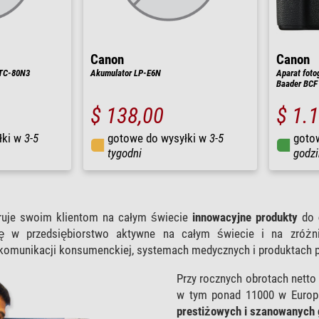
Canon
Canon
 TC-80N3
Akumulator LP-E6N
Aparat foto
Baader BCF
$ 138,00
$ 1.
łki w
3-5
gotowe do wysyłki w
3-5
goto
tygodni
godzi
ruje swoim klientom na całym świecie
innowacyjne produkty
do
ę w przedsiębiorstwo aktywne na całym świecie i na zróżnic
 komunikacji konsumenckiej, systemach medycznych i produktach 
Przy rocznych obrotach netto
w tym ponad 11000 w Europi
prestiżowych i szanowanych 