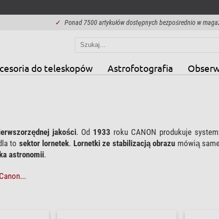
✓
Ponad 7500 artykułów dostępnych bezpośrednio w maga
cesoria do teleskopów
Astrofotografia
Obserw
ierwszorzędnej jakości
. Od
1933
roku CANON produkuje systemy
dla to
sektor lornetek
.
Lornetki ze stabilizacją obrazu
mówią same z
ka astronomii
.
Canon...