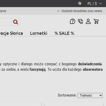
PL / $
zynie
✓
Osobiste doradztwo oraz serwis
acje Słońca
Lornetki
% SALE %
 optyczne i dlatego może czerpać z bogatego
doświadczenia
.
a siebie, a wielu
fascynują
. To uczta dla każdego
obserwatora
Sortowanie: