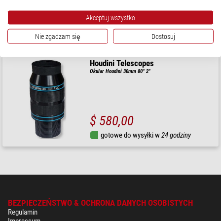
$ 415,00
Akceptuj wszystko
gotowe do wysyłki w
1-2 tygodni
Nie zgadzam się
Dostosuj
Houdini Telescopes
Okular Houdini 30mm 80° 2"
$ 580,00
gotowe do wysyłki w
24 godziny
BEZPIECZEŃSTWO & OCHRONA DANYCH OSOBISTYCH
Regulamin
Impressum