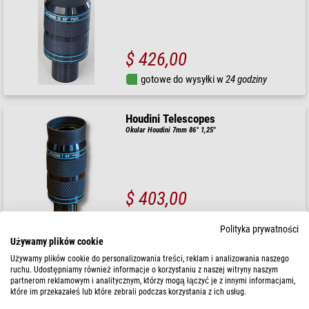
$ 426,00
gotowe do wysyłki w
24 godziny
Houdini Telescopes
Okular Houdini 7mm 86° 1,25"
$ 403,00
gotowe do wysyłki w
24 godziny
Polityka prywatności
Używamy plików cookie
Houdini Telescopes
Używamy plików cookie do personalizowania treści, reklam i analizowania naszego
ruchu. Udostępniamy również informacje o korzystaniu z naszej witryny naszym
Okular Houdini 9mm 86° 1,25"
partnerom reklamowym i analitycznym, którzy mogą łączyć je z innymi informacjami,
które im przekazałeś lub które zebrali podczas korzystania z ich usług.