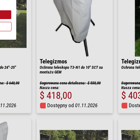
Telegizmos
Telegi
do 24"-25"
Ochrona teleskopu T3-N1 do 10" SCT na
Ochrona tel
montażu GEM
na: $ 640,00
Sugerowana cena detaliczna: $ 550,00
Sugerowana 
Nasza cena:
Nasza cena
$ 418,00
$ 40
.11.2026
Dostępny od
01.11.2026
Dost