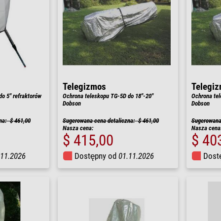
Telegizmos
Telegi
o 5" refraktorów
Ochrona teleskopu TG-5D do 18"-20"
Ochrona tel
Dobson
Dobson
na: $ 461,00
Sugerowana cena detaliczna: $ 461,00
Sugerowana 
Nasza cena:
Nasza cena
$ 415,00
$ 40
.11.2026
Dostępny od
01.11.2026
Dost