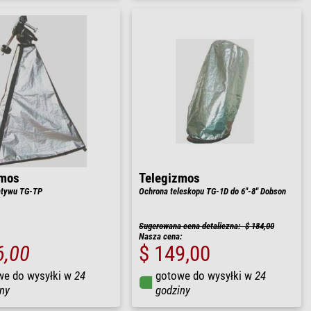
zmos
Telegizmos
atywu TG-TP
Ochrona teleskopu TG-1D do 6"-8" Dobson
Sugerowana cena detaliczna: $ 184,00
Nasza cena:
6,00
$ 149,00
we do wysyłki w
24
gotowe do wysyłki w
24
ny
godziny