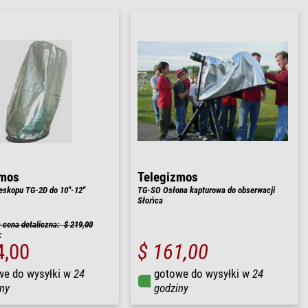
zmos
Telegizmos
eskopu TG-2D do 10"-12"
TG-SO Osłona kapturowa do obserwacji
Słońca
cena detaliczna: $ 219,00
:
4,00
$ 161,00
we do wysyłki w
24
gotowe do wysyłki w
24
ny
godziny