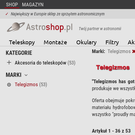
SHOP
MAGAZYN
✓
Największy w Europie sklep ze sprzętem astronomicznym
Twój partner w astronomii
Teleskopy
Montaże
Okulary
Filtry
Ak
Marki:
Telegizmos
KATEGORIE
Akcesoria do teleskopów
(53)
MARKI
"Telegizmos has got
Telegizmos
(53)
produkuje we wszyst
Oferta obejmuje pokr
materiału hydrofobo
wszystko "proudly mad
Artykuł 1 - 36 z 53