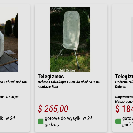
Telegizmos
Telegi
do 16"-18" Dobson
Ochrona teleskopu T3-09 do 8"-9" SCT na
Ochrona tel
montażu Fork
Dobson
na: $ 620,00
Sugerowana 
Nasza cena
$ 265,00
$ 18
łki w
24
gotowe do wysyłki w
24
goto
godziny
godzi