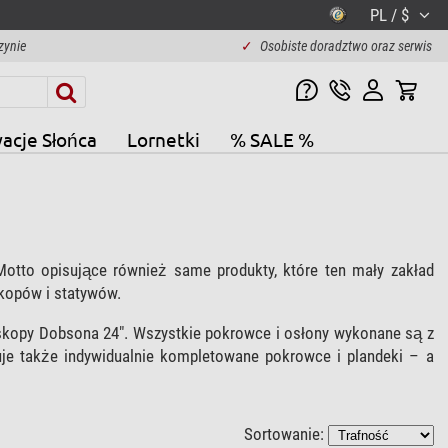
PL / $
zynie
✓
Osobiste doradztwo oraz serwis
acje Słońca
Lornetki
% SALE %
Motto opisujące również same produkty, które ten mały zakład
kopów i statywów.
leskopy Dobsona 24". Wszystkie pokrowce i osłony wykonane są z
je także indywidualnie kompletowane pokrowce i plandeki – a
Sortowanie: