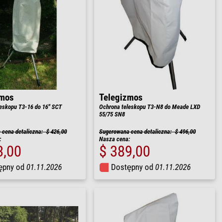
zmos
Telegizmos
eskopu T3-16 do 16'' SCT
Ochrona teleskopu T3-N8 do Meade LXD
55/75 SN8
cena detaliczna: $ 426,00
Sugerowana cena detaliczna: $ 496,00
:
Nasza cena:
3,00
$ 389,00
ępny od
01.11.2026
Dostępny od
01.11.2026