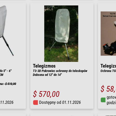
Telegizmos
Telegi
o 5" - 6"
T3-3D Pokrowiec ochronny do teleskopów
Ochrona TG-
GEM
Dobsona od 12" do 14"
na: $ 510,00
$ 58
$ 570,00
goto
.11.2026
Dostępny od
01.11.2026
godzi