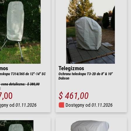
zmos
Telegizmos
eskopu T314/365 do 12"-14'' SC
Ochrona teleskopu T3-2D do 8" & 10"
Dobson
cena detaliczna: $ 380,00
:
7,00
$ 461,00
ępny od
01.11.2026
Dostępny od
01.11.2026