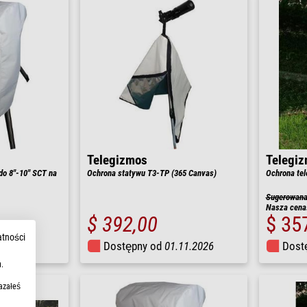
Telegizmos
Telegi
do 8"-10" SCT na
Ochrona statywu T3-TP (365 Canvas)
Ochrona tel
Sugerowana 
Nasza cena
$ 392,00
$ 35
atności
.11.2026
Dostępny od
01.11.2026
Dost
.
azałeś