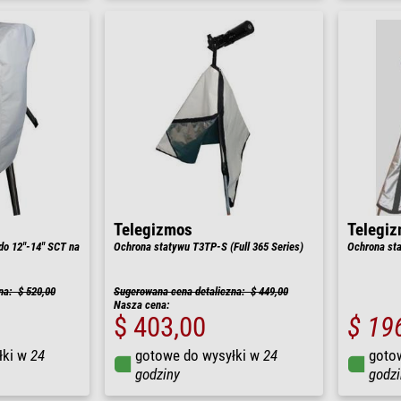
Telegizmos
Telegi
do 12"-14" SCT na
Ochrona statywu T3TP-S (Full 365 Series)
Ochrona st
na: $ 520,00
Sugerowana cena detaliczna: $ 449,00
Nasza cena:
$ 403,00
$ 19
łki w
24
gotowe do wysyłki w
24
goto
godziny
godzi