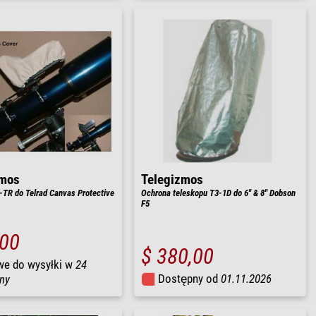
zmos
Telegizmos
TR do Telrad Canvas Protective
Ochrona teleskopu T3-1D do 6" & 8" Dobson
F5
,00
$ 380,00
we do wysyłki w
24
Dostępny od
01.11.2026
ny