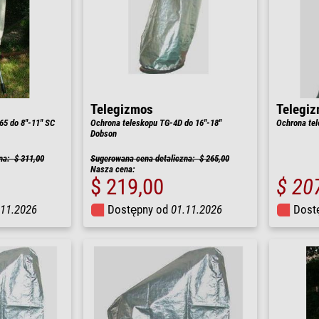
Telegizmos
Telegi
 do 8''-11'' SC
Ochrona teleskopu TG-4D do 16''-18''
Ochrona tel
Dobson
na: $ 311,00
Sugerowana cena detaliczna: $ 265,00
Nasza cena:
$ 219,00
$ 20
.11.2026
Dostępny od
01.11.2026
Dost