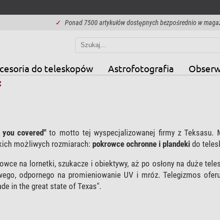
✓
Ponad 7500 artykułów dostępnych bezpośrednio w maga
cesoria do teleskopów
Astrofotografia
Obserw
 you covered"
to motto tej wyspecjalizowanej firmy z Teksasu. 
kich możliwych rozmiarach:
pokrowce ochronne i plandeki
do teles
owce na lornetki, szukacze i obiektywy, aż po osłony na duże te
wego, odpornego na promieniowanie UV i mróz. Telegizmos oferu
e in the great state of Texas".