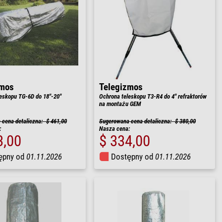
zmos
Telegizmos
eskopu TG-6D do 18"-20"
Ochrona teleskopu T3-R4 do 4" refraktorów
na montażu GEM
cena detaliczna: $ 461,00
Sugerowana cena detaliczna: $ 380,00
:
Nasza cena:
3,00
$ 334,00
ępny od
01.11.2026
Dostępny od
01.11.2026