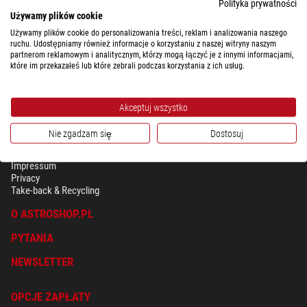
Polityka prywatności
Używamy plików cookie
Używamy plików cookie do personalizowania treści, reklam i analizowania naszego
ruchu. Udostępniamy również informacje o korzystaniu z naszej witryny naszym
partnerom reklamowym i analitycznym, którzy mogą łączyć je z innymi informacjami,
które im przekazałeś lub które zebrali podczas korzystania z ich usług.
Akceptuj wszystko
Nie zgadzam się
Dostosuj
BEZPIECZEŃSTWO & OCHRONA DANYCH OSOBISTYCH
Regulamin
Impressum
Privacy
Take-back & Recycling
O ASTROSHOP.PL
PYTANIA
NEWSLETTER
OPCJE ZAPŁATY