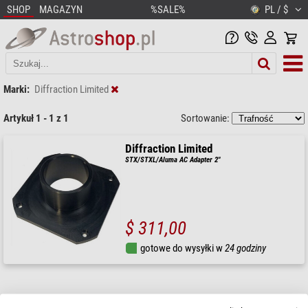
SHOP
MAGAZYN
%SALE%
PL / $
Marki:
Diffraction Limited
Artykuł 1 - 1 z 1
Sortowanie:
Diffraction Limited
STX/STXL/Aluma AC Adapter 2"
$ 311,00
gotowe do wysyłki w
24 godziny