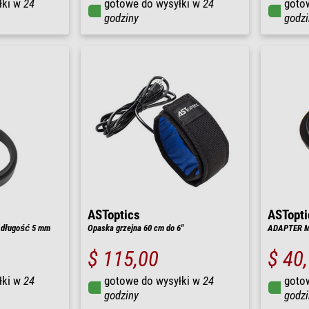
łki w
24
gotowe do wysyłki w
24
goto
godziny
godzi
ASToptics
ASTopti
- długość 5 mm
Opaska grzejna 60 cm do 6"
ADAPTER M
$ 115,00
$ 40
łki w
24
gotowe do wysyłki w
24
goto
godziny
godzi