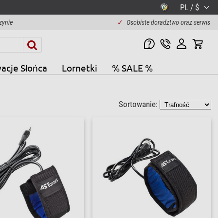
PL / $
zynie
✓
Osobiste doradztwo oraz serwis
acje Słońca
Lornetki
% SALE %
Sortowanie: