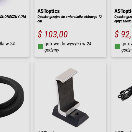
ASToptics
ASTopti
 SŁONECZNY (NA
Opaska grzejna do zwierciadła wtórnego 12
Opaska grz
cm
optycznego
$ 103,00
$ 92
łki w
24
gotowe do wysyłki w
24
goto
godziny
godzi