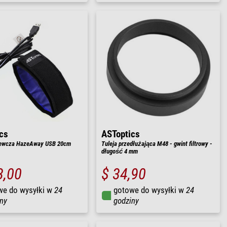
cs
ASToptics
zewcza HazeAway USB 20cm
Tuleja przedłużająca M48 - gwint filtrowy -
długość 4 mm
3,00
$ 34,90
we do wysyłki w
24
gotowe do wysyłki w
24
ny
godziny