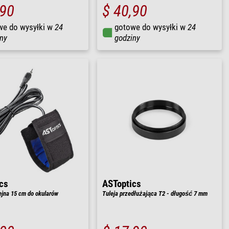
,90
$ 40,90
we do wysyłki w
24
gotowe do wysyłki w
24
ny
godziny
cs
ASToptics
jna 15 cm do okularów
Tuleja przedłużająca T2 - długość 7 mm