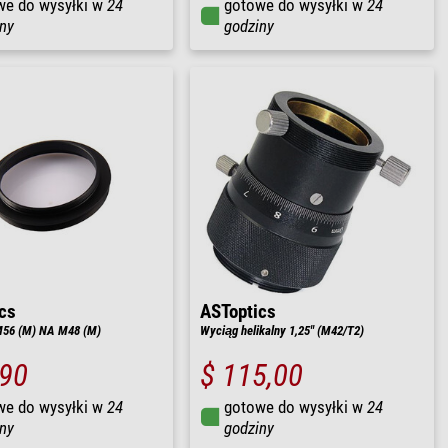
we do wysyłki w
24
gotowe do wysyłki w
24
ny
godziny
cs
ASToptics
56 (M) NA M48 (M)
Wyciąg helikalny 1,25" (M42/T2)
,90
$ 115,00
we do wysyłki w
24
gotowe do wysyłki w
24
ny
godziny