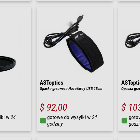
ASToptics
ASTopti
Opaska grzewcza HazeAway USB 15cm
Opaska gr
$ 92,00
$ 10
łki w
24
gotowe do wysyłki w
24
goto
godziny
godzi