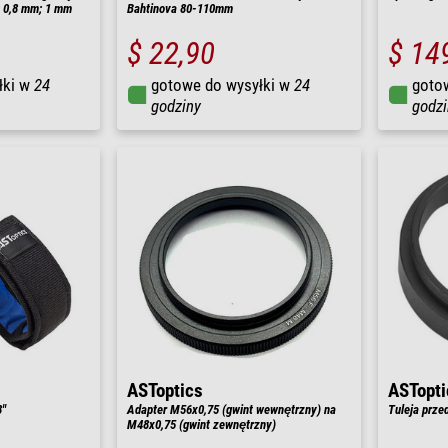
; 0,8 mm; 1 mm
Bahtinova 80-110mm
$ 22,90
$ 14
łki w
24
gotowe do wysyłki w
24
goto
godziny
godzi
ASToptics
ASTopti
8"
Adapter M56x0,75 (gwint wewnętrzny) na
Tuleja prze
M48x0,75 (gwint zewnętrzny)