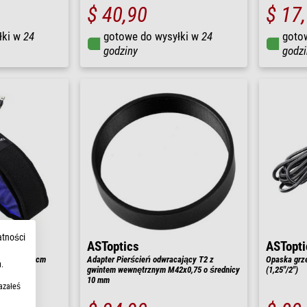
$ 40,90
$ 17
łki w
24
gotowe do wysyłki w
24
goto
godziny
godzi
atności
ASToptics
ASTopti
ay USB 40cm
Adapter Pierścień odwracający T2 z
Opaska grze
.
gwintem wewnętrznym M42x0,75 o średnicy
(1,25"/2")
10 mm
azałeś