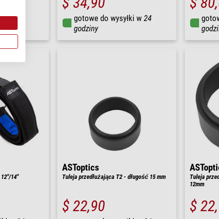
$ 34,90
$ 80
łki w
24
gotowe do wysyłki w
24
goto
godziny
godzi
ASToptics
ASTopti
 12"/14"
Tuleja przedłużająca T2 - długość 15 mm
Tuleja prze
12mm
$ 22,90
$ 22