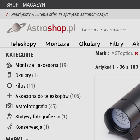
SHOP
MAGAZYN
✓
Największy w Europie sklep ze sprzętem astronomicznym
Twój partner w astronomii
Teleskopy
Montaże
Okulary
Filtry
Ak
Marki:
ASToptics
KATEGORIE
Montaże i akcesoria
(19)
Artykuł 1 - 36 z 183
Okulary
(1)
Filtry
(11)
Akcesoria do teleskopów
(105)
Astrofotografia
(45)
Statywy fotograficzne
(1)
Konserwacja
(1)
MARKI