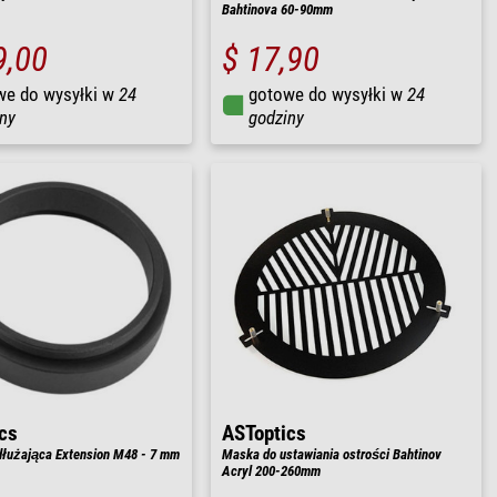
Bahtinova 60-90mm
9,00
$ 17,90
we do wysyłki w
24
gotowe do wysyłki w
24
ny
godziny
cs
ASToptics
dłużająca Extension M48 - 7 mm
Maska do ustawiania ostrości Bahtinov
Acryl 200-260mm