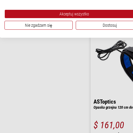
$ 115,00
gotowe do wysy
Akceptuj wszystko
godziny
Nie zgadzam się
Dostosuj
ASToptics
Opaska grzejna 120 cm do
$ 161,00