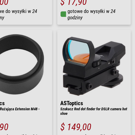
,00
$ 17,90
we do wysyłki w
24
gotowe do wysyłki w
24
ny
godziny
cs
ASToptics
dłużająca Extension M48 -
Szukacz Red dot finder for DSLR camera hot
shoe
,90
$ 149,00