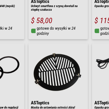
ASToptics
ASTopti
M48 (męski)
Uchwyt smartfona z szyną dovetail na
Opaska grze
stopkę szukacza
$ 58,00
$ 11
łki w
24
gotowe do wysyłki w
24
goto
godziny
godzi
ASToptics
ASTopti
aw do regulacji
Maska do ustawiania ostrości Akryl
Opaska grze