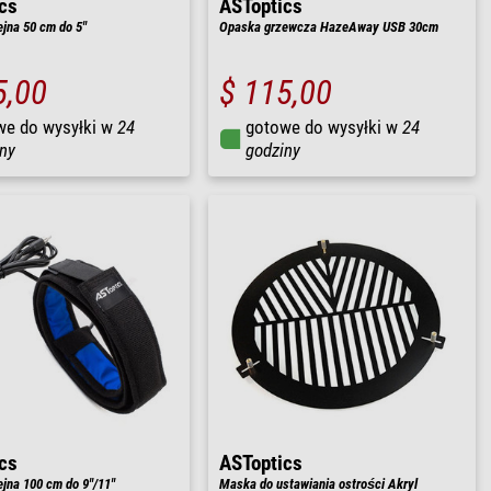
cs
ASToptics
jna 50 cm do 5"
Opaska grzewcza HazeAway USB 30cm
5,00
$ 115,00
we do wysyłki w
24
gotowe do wysyłki w
24
ny
godziny
cs
ASToptics
jna 100 cm do 9"/11"
Maska do ustawiania ostrości Akryl