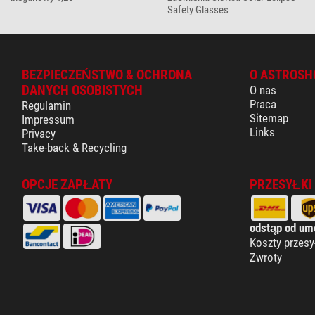
Safety Glasses
BEZPIECZEŃSTWO & OCHRONA
O ASTROSH
DANYCH OSOBISTYCH
O nas
Praca
Regulamin
Sitemap
Impressum
Links
Privacy
Take-back & Recycling
OPCJE ZAPŁATY
PRZESYŁKI
odstąp od um
Koszty przesy
Zwroty