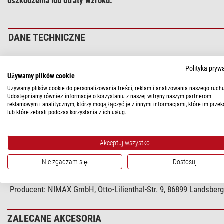
uszkodzenia lub utraty wzroku.
DANE TECHNICZNE
Wydajność
Polityka pryw
Podłączenie
Używamy plików cookie
Używamy plików cookie do personalizowania treści, reklam i analizowania naszego ruchu
Ogólnie
Udostępniamy również informacje o korzystaniu z naszej witryny naszym partnerom
reklamowym i analitycznym, którzy mogą łączyć je z innymi informacjami, które im przek
Typ
lub które zebrali podczas korzystania z ich usług.
Rodzaj konstrukcji
Materiał
Akceptuj wszystko
Nie zgadzam się
Dostosuj
BEZPIECZEŃSTWO PRODUKTÓW
Producent:
NIMAX GmbH, Otto-Lilienthal-Str. 9, 86899 Landsber
ZALECANE AKCESORIA