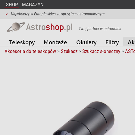
SHOP
MAGAZYN
✓
Największy w Europie sklep ze sprzętem astronomicznym
Twój partner w astronomii
Teleskopy
Montaże
Okulary
Filtry
Ak
Akcesoria do teleskopów
>
Szukacz
>
Szukacz słoneczny
>
ASTo