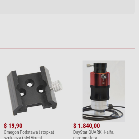
$ 19,90
$ 1.840,00
Omegon Podstawa (stopka)
DayStar QUARK H-alfa,
szukacza (styl Vixen)
chromosfera