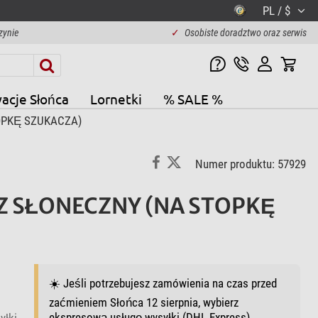
PL / $
zynie
✓
Osobiste doradztwo oraz serwis
acje Słońca
Lornetki
% SALE %
OPKĘ SZUKACZA)
Numer produktu: 57929
 SŁONECZNY (NA STOPKĘ
☀️ Jeśli potrzebujesz zamówienia na czas przed
zaćmieniem Słońca 12 sierpnia, wybierz
ekspresową usługę wysyłki (DHL Express).
yłki