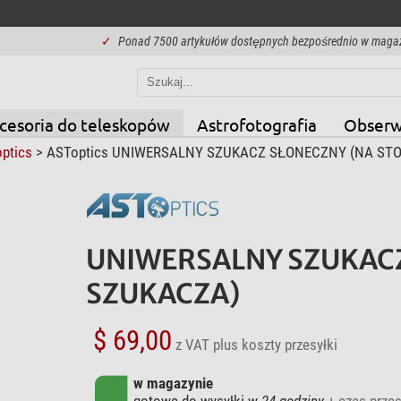
✓
Ponad 7500 artykułów dostępnych bezpośrednio w maga
cesoria do teleskopów
Astrofotografia
Obserw
ptics
> ASToptics UNIWERSALNY SZUKACZ SŁONECZNY (NA ST
UNIWERSALNY SZUKACZ
SZUKACZA)
$ 69,00
z VAT
plus koszty przesyłki
w magazynie
gotowe do wysyłki w
24 godziny
+ czas przes