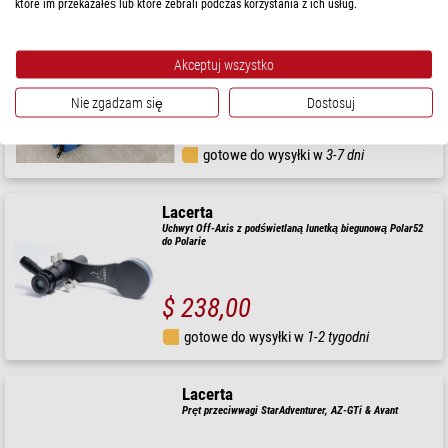
które im przekazałeś lub które zebrali podczas korzystania z ich usług.
Lacerta
Torba transportowa Głowica montażowa Skywatcher EQ6-
R
Akceptuj wszystko
Nie zgadzam się
Dostosuj
$ 87,00
gotowe do wysyłki w
3-7 dni
Lacerta
Uchwyt Off-Axis z podświetlaną lunetką biegunową Polar52
do Polarie
$ 238,00
gotowe do wysyłki w
1-2 tygodni
Lacerta
Pręt przeciwwagi StarAdventurer, AZ-GTi & Avant