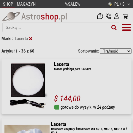
SHOP
MAGAZYN
%SALE%
PL / $
Marki:
Lacerta
Artykuł 1 - 36 z 60
Sortowanie:
Lacerta
Maska płskiego pola 183 mm
$ 144,00
gotowe do wysyłki w
24 godziny
Lacerta
Betonowe adaptery kolumnowe dla EQ-6, NEQ-6, NEQ-6 R i
EQ-8