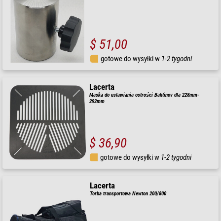
$ 51,00
gotowe do wysyłki w
1-2 tygodni
Lacerta
Maska do ustawiania ostrości Bahtinov dla 228mm-
292mm
$ 36,90
gotowe do wysyłki w
1-2 tygodni
Lacerta
Torba transportowa Newton 200/800