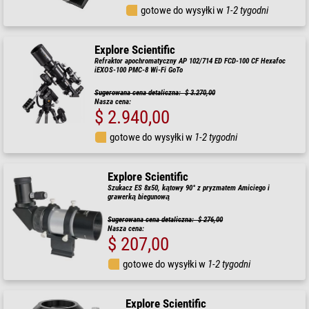
gotowe do wysyłki w
1-2 tygodni
Explore Scientific
Refraktor apochromatyczny AP 102/714 ED FCD-100 CF Hexafoc
iEXOS-100 PMC-8 Wi-Fi GoTo
Sugerowana cena detaliczna: $ 3.270,00
Nasza cena:
$ 2.940,00
gotowe do wysyłki w
1-2 tygodni
Explore Scientific
Szukacz ES 8x50, kątowy 90° z pryzmatem Amiciego i
grawerką biegunową
Sugerowana cena detaliczna: $ 276,00
Nasza cena:
$ 207,00
gotowe do wysyłki w
1-2 tygodni
Explore Scientific