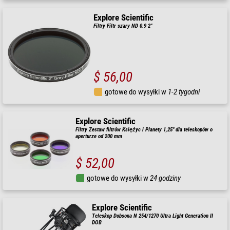
Explore Scientific
Filtry Filtr szary ND 0.9 2"
$ 56,00
gotowe do wysyłki w
1-2 tygodni
Explore Scientific
Filtry Zestaw filtrów Księżyc i Planety 1,25" dla teleskopów o
aperturze od 200 mm
$ 52,00
gotowe do wysyłki w
24 godziny
Explore Scientific
Teleskop Dobsona N 254/1270 Ultra Light Generation II
DOB