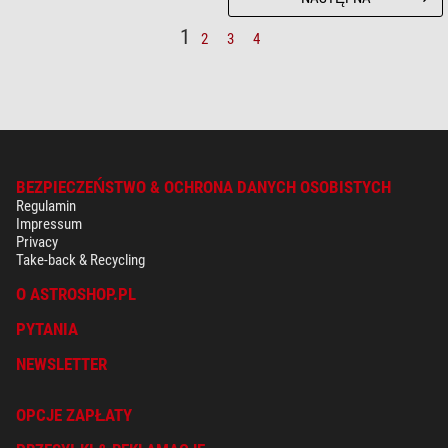
1
2
3
4
BEZPIECZEŃSTWO & OCHRONA DANYCH OSOBISTYCH
Regulamin
Impressum
Privacy
Take-back & Recycling
O ASTROSHOP.PL
PYTANIA
NEWSLETTER
OPCJE ZAPŁATY