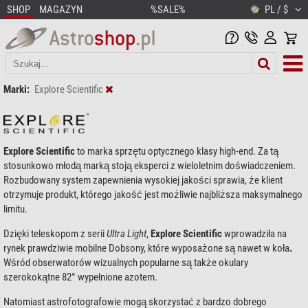
SHOP
MAGAZYN
%SALE%
PL / $
Marki:
Explore Scientific
Explore Scientific
to marka sprzętu optycznego klasy high-end. Za tą
stosunkowo młodą marką stoją eksperci z wieloletnim doświadczeniem.
Rozbudowany system zapewnienia wysokiej jakości sprawia, że klient
otrzymuje produkt, którego jakość jest możliwie najbliższa maksymalnego
limitu.
Dzięki teleskopom z serii
Ultra Light
,
Explore Scientific
wprowadziła na
rynek prawdziwie mobilne Dobsony, które wyposażone są nawet w koła
.
Wśród obserwatorów wizualnych popularne są także okulary
szerokokątne
82° wypełnione azotem.
Natomiast astrofotografowie mogą skorzystać z bardzo dobrego