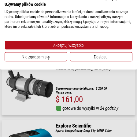
Explore Scientific
Używamy plików cookie
Okular 52° LER 3mm 1,25"
Używamy plików cookie do personalizowania treści, reklam i analizowania naszego
ruchu. Udostępniamy również informacje o korzystaniu z naszej witryny naszym
partnerom reklamowym i analitycznym, którzy mogą łączyć je z innymi informacjami,
które im przekazałeś lub które zebrali podczas korzystania z ich usług.
$ 92,00
Akceptuj wszystko
gotowe do wysyłki w
24 godziny
Nie zgadzam się
Dostosuj
Explore Scientific
Szukacz 8x50, podświetlany, obraz prosty
Sugerowana cena detaliczna: $ 230,00
Nasza cena:
$ 161,00
gotowe do wysyłki w
24 godziny
Explore Scientific
Aparat fotograficzny Deep Sky 16MP Color