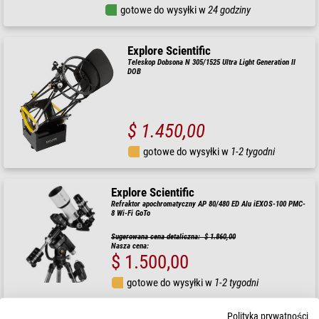
gotowe do wysyłki w
24 godziny
Explore Scientific
Teleskop Dobsona N 305/1525 Ultra Light Generation II
DOB
$ 1.450,00
gotowe do wysyłki w
1-2 tygodni
Explore Scientific
Refraktor apochromatyczny AP 80/480 ED Alu iEXOS-100 PMC-
8 Wi-Fi GoTo
Sugerowana cena detaliczna: $ 1.860,00
Nasza cena:
$ 1.500,00
gotowe do wysyłki w
1-2 tygodni
Polityka prywatności