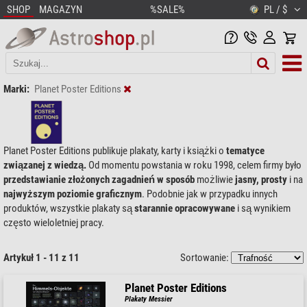
SHOP
MAGAZYN
%SALE%
PL / $
Marki:
Planet Poster Editions
Planet Poster Editions publikuje plakaty, karty i książki o
tematyce
związanej z wiedzą.
Od momentu powstania w roku 1998, celem firmy było
przedstawianie złożonych zagadnień w sposób
możliwie
jasny, prosty
i na
najwyższym poziomie graficznym
. Podobnie jak w przypadku innych
produktów, wszystkie plakaty są
starannie opracowywane
i są wynikiem
często wieloletniej pracy.
Artykuł 1 - 11 z 11
Sortowanie:
Planet Poster Editions
Plakaty Messier