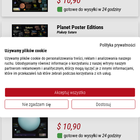
$ 10,90
gotowe do wysyłki w
24 godziny
Planet Poster Editions
Plakaty Saturn
Polityka prywatności
Używamy plików cookie
Używamy plików cookie do personalizowania treści, reklam i analizowania naszego
$ 10,90
ruchu. Udostępniamy również informacje o korzystaniu z naszej witryny naszym
partnerom reklamowym i analitycznym, którzy mogą łączyć je z innymi informacjami,
gotowe do wysyłki w
24 godziny
które im przekazałeś lub które zebrali podczas korzystania z ich usług.
Planet Poster Editions
Akceptuj wszystko
Plakaty Uran
Nie zgadzam się
Dostosuj
$ 10,90
gotowe do wysyłki w
24 godziny