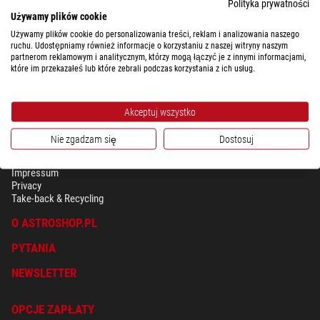
Polityka prywatności
Używamy plików cookie
Używamy plików cookie do personalizowania treści, reklam i analizowania naszego
ruchu. Udostępniamy również informacje o korzystaniu z naszej witryny naszym
partnerom reklamowym i analitycznym, którzy mogą łączyć je z innymi informacjami,
które im przekazałeś lub które zebrali podczas korzystania z ich usług.
Akceptuj wszystko
Nie zgadzam się
Dostosuj
BEZPIECZEŃSTWO & OCHRONA DANYCH OSOBISTYCH
Regulamin
Impressum
Privacy
Take-back & Recycling
O ASTROSHOP.PL
PYTANIA
NEWSLETTER
OPCJE ZAPŁATY