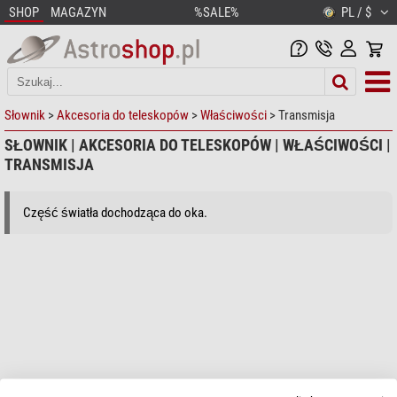
SHOP
MAGAZYN
%SALE%
PL / $
Słownik
>
Akcesoria do teleskopów
>
Właściwości
> Transmisja
SŁOWNIK | AKCESORIA DO TELESKOPÓW | WŁAŚCIWOŚCI |
TRANSMISJA
Część światła dochodząca do oka.