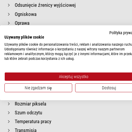
Odsunięcie źrenicy wyjściowej
Ogniskowa
Oprawa
Oprogramowanie
Polityka pryw
Używamy plików cookie
Orientacja okularu
Używamy plików cookie do personalizowania treści, reklam i analizowania naszego ruchu
Pełna pojemność studni
Udostępniamy również informacje o korzystaniu z naszej witryny naszym partnerom
reklamowym i analitycznym, którzy mogą łączyć je z innymi informacjami, które im przek
Pierścień zaciskowy
lub które zebrali podczas korzystania z ich usług.
Powłoki optyczne
Przeciwwaga
Akceptuj wszystko
Prąd ciemny
Nie zgadzam się
Dostosuj
Rodzaj konstrukcji
Rozmiar piksela
Szum odczytu
Temperatura pracy
Transmisja