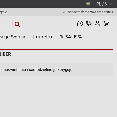
PL / $
zynie
✓
Osobiste doradztwo oraz serwis
acje Słońca
Lornetki
% SALE %
UIDER
 naświetlania i samodzielnie je koryguje.