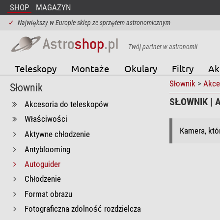
SHOP
MAGAZYN
✓
Największy w Europie sklep ze sprzętem astronomicznym
Twój partner w astronomii
Teleskopy
Montaże
Okulary
Filtry
Ak
Słownik
>
Akce
Słownik
SŁOWNIK | 
Akcesoria do teleskopów
Właściwości
Kamera, któ
Aktywne chłodzenie
Antyblooming
Autoguider
Chłodzenie
Format obrazu
Fotograficzna zdolność rozdzielcza