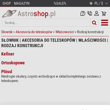
SHOP
MAGAZYN
%SALE%
PL / $
Słownik
>
Akcesoria do teleskopów
>
Właściwości
> Rodzaj konstrukcji
SŁOWNIK | AKCESORIA DO TELESKOPÓW | WŁAŚCIWOŚCI |
RODZAJ KONSTRUKCJI
Kellner
Ortoskopowe
Plössl
Niedrogie okulary, często wchodzące w skład kompletnego zestawu z
teleskopem.