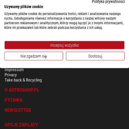
Polityka prywatności
Używamy plików cookie
Używamy plików cookie do personalizowania treści, reklam i analizowania naszego
ruchu. Udostępniamy również informacje o korzystaniu z naszej witryny naszym
partnerom reklamowym i analitycznym, którzy mogą łączyć je z innymi informacjami,
które im przekazałeś lub które zebrali podczas korzystania z ich usług.
Akceptuj wszystko
Nie zgadzam się
Dostosuj
BEZPIECZEŃSTWO & OCHRONA DANYCH OSOBISTYCH
Regulamin
Impressum
Privacy
Take-back & Recycling
O ASTROSHOP.PL
PYTANIA
NEWSLETTER
OPCJE ZAPŁATY