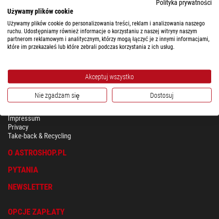
Polityka prywatności
Używamy plików cookie
Używamy plików cookie do personalizowania treści, reklam i analizowania naszego
ruchu. Udostępniamy również informacje o korzystaniu z naszej witryny naszym
partnerom reklamowym i analitycznym, którzy mogą łączyć je z innymi informacjami,
które im przekazałeś lub które zebrali podczas korzystania z ich usług.
Akceptuj wszystko
Nie zgadzam się
Dostosuj
BEZPIECZEŃSTWO & OCHRONA DANYCH OSOBISTYCH
Regulamin
Impressum
Privacy
Take-back & Recycling
O ASTROSHOP.PL
PYTANIA
NEWSLETTER
OPCJE ZAPŁATY