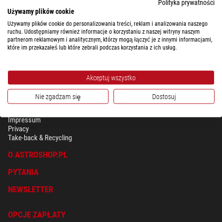
Polityka prywatności
Używamy plików cookie
Używamy plików cookie do personalizowania treści, reklam i analizowania naszego
ruchu. Udostępniamy również informacje o korzystaniu z naszej witryny naszym
partnerom reklamowym i analitycznym, którzy mogą łączyć je z innymi informacjami,
które im przekazałeś lub które zebrali podczas korzystania z ich usług.
Akceptuj wszystko
Nie zgadzam się
Dostosuj
BEZPIECZEŃSTWO & OCHRONA DANYCH OSOBISTYCH
Regulamin
Impressum
Privacy
Take-back & Recycling
O ASTROSHOP.PL
PYTANIA
NEWSLETTER
OPCJE ZAPŁATY