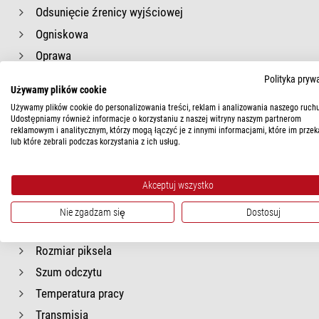
Odsunięcie źrenicy wyjściowej
Ogniskowa
Oprawa
Oprogramowanie
Polityka pryw
Używamy plików cookie
Orientacja okularu
Używamy plików cookie do personalizowania treści, reklam i analizowania naszego ruchu
Pełna pojemność studni
Udostępniamy również informacje o korzystaniu z naszej witryny naszym partnerom
reklamowym i analitycznym, którzy mogą łączyć je z innymi informacjami, które im przek
Pierścień zaciskowy
lub które zebrali podczas korzystania z ich usług.
Powłoki optyczne
Przeciwwaga
Akceptuj wszystko
Prąd ciemny
Nie zgadzam się
Dostosuj
Rodzaj konstrukcji
Rozmiar piksela
Szum odczytu
Temperatura pracy
Transmisja