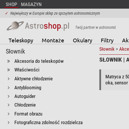
SHOP
MAGAZYN
✓
Największy w Europie sklep ze sprzętem astronomicznym
Twój partner w astronomii
Teleskopy
Montaże
Okulary
Filtry
Ak
Słownik
>
Akce
Słownik
SŁOWNIK | 
Akcesoria do teleskopów
Właściwości
Matryca z 50
Aktywne chłodzenie
oka, sensor
Antyblooming
Autoguider
Chłodzenie
Format obrazu
Fotograficzna zdolność rozdzielcza