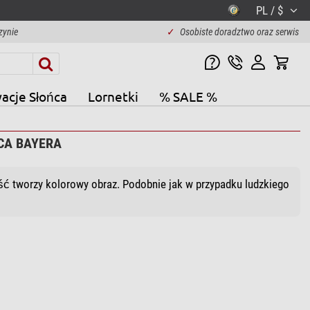
PL / $
zynie
✓
Osobiste doradztwo oraz serwis
acje Słońca
Lornetki
% SALE %
CA BAYERA
łość tworzy kolorowy obraz. Podobnie jak w przypadku ludzkiego