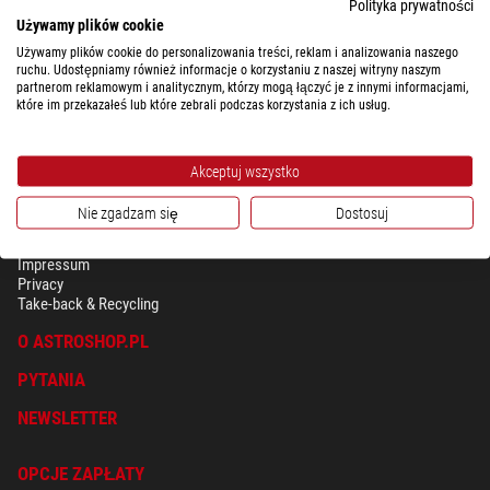
Polityka prywatności
Używamy plików cookie
Używamy plików cookie do personalizowania treści, reklam i analizowania naszego
ruchu. Udostępniamy również informacje o korzystaniu z naszej witryny naszym
partnerom reklamowym i analitycznym, którzy mogą łączyć je z innymi informacjami,
które im przekazałeś lub które zebrali podczas korzystania z ich usług.
Akceptuj wszystko
Nie zgadzam się
Dostosuj
BEZPIECZEŃSTWO & OCHRONA DANYCH OSOBISTYCH
Regulamin
Impressum
Privacy
Take-back & Recycling
O ASTROSHOP.PL
PYTANIA
NEWSLETTER
OPCJE ZAPŁATY