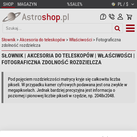
SHOP
MAGAZYN
%SALE%
PL / $
Słownik
>
Akcesoria do teleskopów
>
Właściwości
> Fotograficzna
zdolność rozdzielcza
SŁOWNIK | AKCESORIA DO TELESKOPÓW | WŁAŚCIWOŚCI |
FOTOGRAFICZNA ZDOLNOŚĆ ROZDZIELCZA
Pod pojęciem rozdzielczości matrycy kryje się całkowita liczba
pikseli. W przypadku kamer cyfrowych podawana jest ona zwykle w
megapikselach. Jednak bardziej precyzyjna jest informacja o
poziomej i pionowej liczbie pikseli w rzędzie, np. 2048x2048.