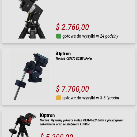
$ 2.760,00
gotowe do wysyłki w
24 godziny
iOptron
Montaż CEM70 EC2W iPolar
$ 7.700,00
gotowe do wysyłki w
3-5 tygodni
iOptron
Montaż Wysokiej jakości motaż CEM40-EC GoTo z prcyzyjnymi
enkoderami oraz ze statywem LiteRoc