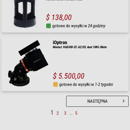
$ 138,00
gotowe do wysyłki w
24 godziny
iOptron
Montaż HAE43B-EC AZ/EQ dual SWG iMate
$ 5.500,00
gotowe do wysyłki w
1-2 tygodni
NASTĘPNA
1
2
3
...
5