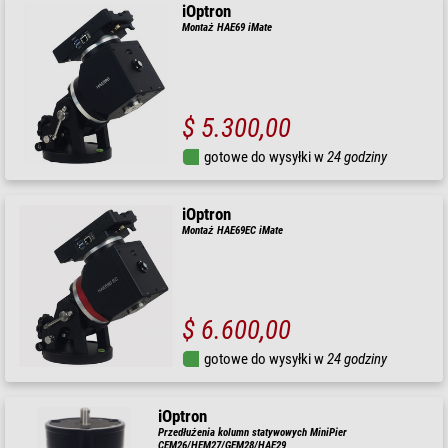
iOptron
Montaż HAE69 iMate
$ 5.300,00
gotowe do wysyłki w
24 godziny
iOptron
Montaż HAE69EC iMate
$ 6.600,00
gotowe do wysyłki w
24 godziny
iOptron
Przedłużenia kolumn statywowych MiniPier
CEM26/HEM27/GEM28/HAE29