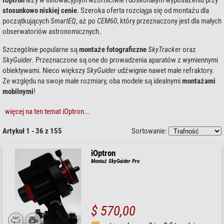
stosunkowo niskiej cenie
. Szeroka oferta rozciąga się od montażu dla
początkujących
SmartEQ
, aż po
CEM60
, który przeznaczony jest dla małych
obserwatoriów astronomicznych.
Szczególnie popularne są
montaże fotograficzne
SkyTracker
oraz
SkyGuider
. Przeznaczone są one do prowadzenia aparatów z wymiennymi
obiektywami. Nieco większy
SkyGuider
udźwignie nawet małe refraktory.
Ze względu na swoje małe rozmiary, oba modele są idealnymi
montażami
mobilnymi
!
więcej na ten temat iOptron...
Artykuł 1 - 36 z 155
Sortowanie:
iOptron
Montaż SkyGuider Pro
$ 570,00