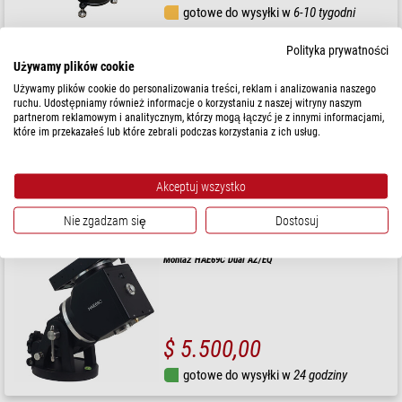
gotowe do wysyłki w
6-10 tygodni
Polityka prywatności
iOptron
Używamy plików cookie
Montaż CEM40-EC GoTo High Precision Encoder Tripod
Używamy plików cookie do personalizowania treści, reklam i analizowania naszego
ruchu. Udostępniamy również informacje o korzystaniu z naszej witryny naszym
partnerom reklamowym i analitycznym, którzy mogą łączyć je z innymi informacjami,
które im przekazałeś lub które zebrali podczas korzystania z ich usług.
Sugerowana cena detaliczna: $ 4.840,00
Nasza cena:
$ 4.620,00
Akceptuj wszystko
gotowe do wysyłki w
24 godziny
Nie zgadzam się
Dostosuj
iOptron
Montaż HAE69C Dual AZ/EQ
$ 5.500,00
gotowe do wysyłki w
24 godziny