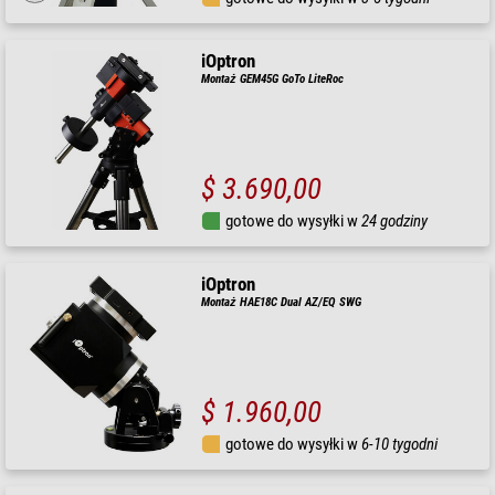
iOptron
Montaż GEM45G GoTo LiteRoc
$ 3.690,00
gotowe do wysyłki w
24 godziny
iOptron
Montaż HAE18C Dual AZ/EQ SWG
$ 1.960,00
gotowe do wysyłki w
6-10 tygodni