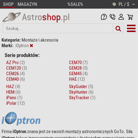
SHOP
MAGAZYN
%SALE%
PL / $
Kategorie:
Montaże i akcesoria
Marki:
iOptron
Serie produktów:
AZ Pro
(2)
CEM70
(7)
CEM120
(3)
GEM28
(5)
CEM26
(4)
GEM45
(4)
CEM40
(6)
HAE
(12)
HAZ
(4)
SkyGuider
(5)
HEM
(6)
SkyHunter
(6)
iPano
(1)
SkyTracker
(1)
iPolar
(12)
Firma
iOptron
znana jest ze swoich montaży astronomicznych GoTo. Siła
iOptron
leży w innowacyjnym wzornictwie i doskonałym wyposażeniu przy