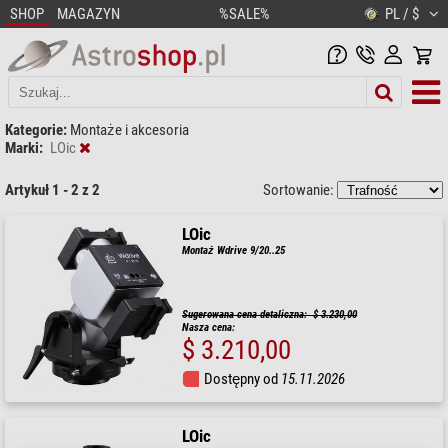
SHOP
MAGAZYN
%SALE%
PL / $
Kategorie:
Montaże i akcesoria
Marki:
LOic
Artykuł 1 - 2 z 2
Sortowanie:
LOic
Montaż Wdrive 9/20..25
Sugerowana cena detaliczna: $ 3.230,00
Nasza cena:
$ 3.210,00
Dostępny od
15.11.2026
LOic