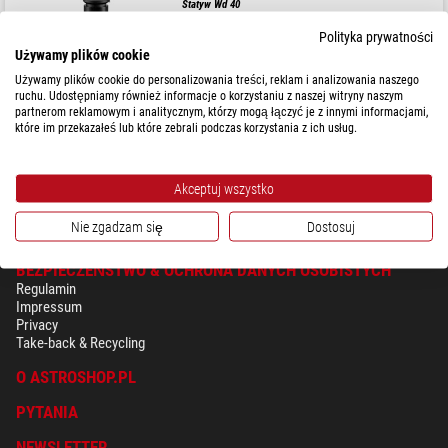
Statyw Wd 40
Polityka prywatności
Używamy plików cookie
Sugerowana cena detaliczna: $ 750,00
Używamy plików cookie do personalizowania treści, reklam i analizowania naszego
Nasza cena:
$ 690,00
ruchu. Udostępniamy również informacje o korzystaniu z naszej witryny naszym
partnerom reklamowym i analitycznym, którzy mogą łączyć je z innymi informacjami,
które im przekazałeś lub które zebrali podczas korzystania z ich usług.
Dostępny od
15.11.2026
Akceptuj wszystko
Nie zgadzam się
Dostosuj
BEZPIECZEŃSTWO & OCHRONA DANYCH OSOBISTYCH
Regulamin
Impressum
Privacy
Take-back & Recycling
O ASTROSHOP.PL
PYTANIA
NEWSLETTER