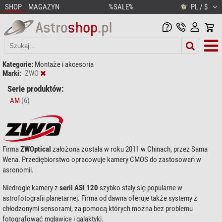
SHOP
MAGAZYN
%SALE%
PL / $
Kategorie:
Montaże i akcesoria
Marki:
ZWO
Serie produktów:
AM
(6)
Firma
ZWOptical
założona została w roku 2011 w Chinach, przez Sama
Wena. Przediębiorstwo opracowuje kamery CMOS do zastosowań w
asronomii.
Niedrogie kamery z
serii ASI 120
szybko stały się popularne w
astrofotografii planetarnej. Firma od dawna oferuje także systemy z
chłodzonymi sensorami, za pomocą których można bez problemu
fotografować mgławice i galaktyki.