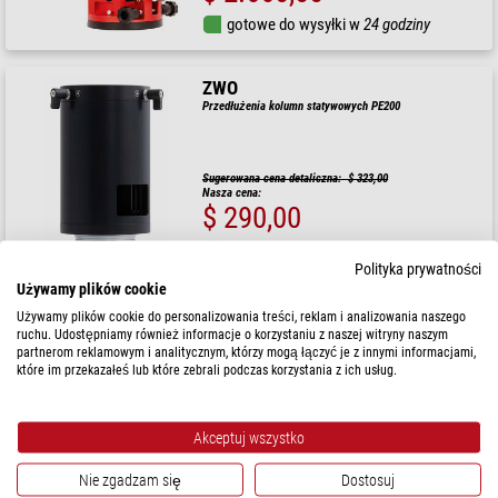
gotowe do wysyłki w
24 godziny
ZWO
Przedłużenia kolumn statywowych PE200
Sugerowana cena detaliczna: $ 323,00
Nasza cena:
$ 290,00
gotowe do wysyłki w
24 godziny
Polityka prywatności
Używamy plików cookie
ZWO
Używamy plików cookie do personalizowania treści, reklam i analizowania naszego
Montaż AM3N Harmonic Equatorial
ruchu. Udostępniamy również informacje o korzystaniu z naszej witryny naszym
partnerom reklamowym i analitycznym, którzy mogą łączyć je z innymi informacjami,
które im przekazałeś lub które zebrali podczas korzystania z ich usług.
$ 2.190,00
Akceptuj wszystko
gotowe do wysyłki w
24 godziny
Nie zgadzam się
Dostosuj