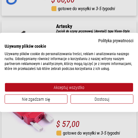
gotowe do wysyłki w
3-5 tygodni
Artesky
Zacisk do szyny pryzmowej (dovetail) typu Vixen-Style
Polityka prywatności
Używamy plików cookie
Używamy plików cookie do personalizowania treści, reklam i analizowania naszego
ruchu. Udostępniamy również informacje o korzystaniu z naszej witryny naszym
$ 44,90
partnerom reklamowym i analitycznym, którzy mogą łączyć je z innymi informacjami,
które im przekazałeś lub które zebrali podczas korzystania z ich usług.
gotowe do wysyłki w
3-5 tygodni
Akceptuj wszystko
Artesky
Zacisk do szyny pryzmowej (dovetail) typu Vixen-Style
Nie zgadzam się
Dostosuj
$ 57,00
gotowe do wysyłki w
3-5 tygodni