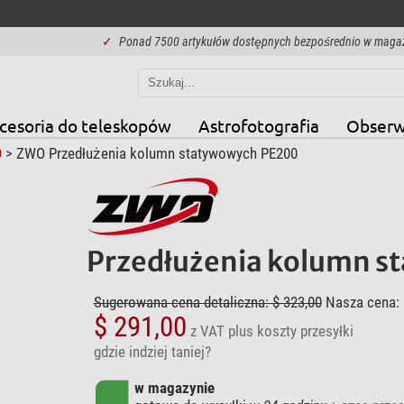
✓
Ponad 7500 artykułów dostępnych bezpośrednio w maga
cesoria do teleskopów
Astrofotografia
Obserw
O
> ZWO Przedłużenia kolumn statywowych PE200
Przedłużenia kolumn s
Sugerowana cena detaliczna: $ 323,00
Nasza cena:
$ 291,00
z VAT
plus koszty przesyłki
gdzie indziej taniej?
w magazynie