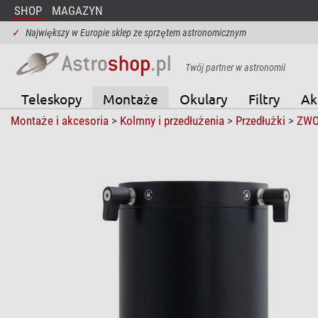
SHOP
MAGAZYN
✓
Największy w Europie sklep ze sprzętem astronomicznym
Twój partner w astronomii
Teleskopy
Montaże
Okulary
Filtry
Ak
Montaże i akcesoria
>
Kolmny i przedłużenia
>
Przedłużki
>
ZW