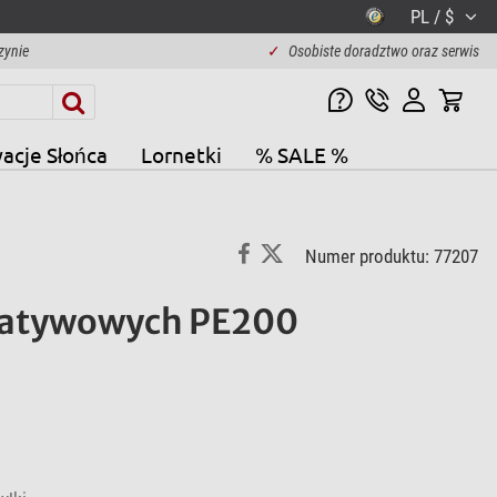
PL / $
zynie
✓
Osobiste doradztwo oraz serwis
acje Słońca
Lornetki
% SALE %
Numer produktu: 77207
tatywowych PE200