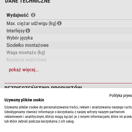
DANE TECHNICZNE
Wydajność
Max. ciężar udźwigu (kg)
Interfejsy
Wybór języka
Siodełko montażowe
Waga montażu (kg)
Napięcie wejściowe
Natężenie prądu (A)
pokaż więcej...
Prowadzenie kabla
Encoder
BEZPIECZEŃSTWO PRODUKTÓW
Materiał osi deklinacji
Materiał osi rektascensji
Polityka pryw
Producent:
iOptron Corporation - Air Freight Orders, 1 Merrill S
Używamy plików cookie
Typ silnika
Osoba odpowiedzialna:
NIMAX GmbH, Otto-Lilienthal-Str. 9, 86
Używamy plików cookie do personalizowania treści, reklam i analizowania naszego ruchu
Przeciwwaga
Udostępniamy również informacje o korzystaniu z naszej witryny naszym partnerom
reklamowym i analitycznym, którzy mogą łączyć je z innymi informacjami, które im przek
Typ napędu
ZALECANE AKCESORIA
lub które zebrali podczas korzystania z ich usług.
Przekładnia