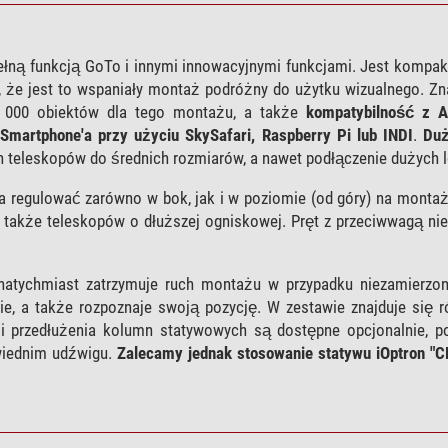
łną funkcją GoTo i innymi innowacyjnymi funkcjami. Jest kompakto
, że jest to wspaniały montaż podróżny do użytku wizualnego. Z
2 000 obiektów dla tego montażu, a także
kompatybilność z
 Smartphone'a przy użyciu SkySafari, Raspberry Pi lub INDI
.
Duż
ych teleskopów do średnich rozmiarów, a nawet podłączenie dużych l
 regulować zarówno w bok, jak i w poziomie (od góry) na montaż
także teleskopów o dłuższej ogniskowej. Pręt z przeciwwagą nie 
atychmiast zatrzymuje ruch montażu w przypadku niezamierzon
ie, a także rozpoznaje swoją pozycję. W zestawie znajduje się r
yw i przedłużenia kolumn statywowych są dostępne opcjonalnie,
wiednim udźwigu.
Zalecamy jednak stosowanie statywu iOptron "