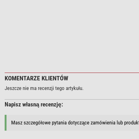
GPS
WLAN
Korekta PEC
Orientacja bieguna
Wersja językowa systemu GoTo
Oprogramowanie
Autoguiding
Interfejsy
Baza danych
KOMENTARZE KLIENTÓW
Jeszcze nie ma recenzji tego artykułu.
Napisz własną recenzję:
Masz szczegółowe pytania dotyczące zamówienia lub produ