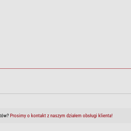
tak
tak
nie
wspomagane komputerowe
Angielski
Go2Nova 8409
tak
Autoguider, USB
212.000
któw?
Prosimy o kontakt z naszym działem obsługi klienta!