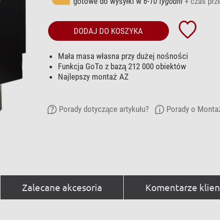
gotowe do wysyłki w
6-10 tygodni
+ czas prz
DODAJ DO KOSZYKA
Mała masa własna przy dużej nośności
Funkcja GoTo z bazą 212 000 obiektów
Najlepszy montaż AZ
Porady dotyczące artykułu?
Porady o Montaż
Zalecane akcesoria
Komentarze klien