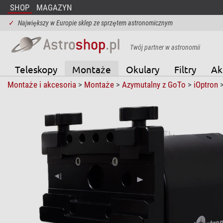
SHOP
MAGAZYN
✓
Największy w Europie sklep ze sprzętem astronomicznym
Twój partner w astronomii
Teleskopy
Montaże
Okulary
Filtry
Ak
Montaże i akcesoria
>
Montaże
>
Azymutalny z GoTo
>
iOptron