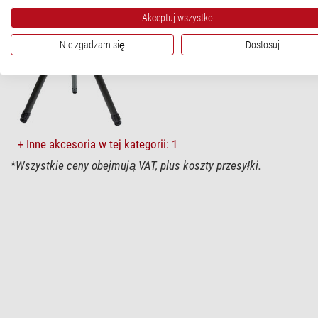
Montaże i akcesoria (2)
Specyfika
Akceptuj wszystko
iOptron Staty
System GoTo
Nie zgadzam się
Dostosuj
Pilot
$ 510,00*
Libela
Wyposażenie
Statyw
Torba transportowa
+ Inne akcesoria w tej kategorii: 1
Lunetka biegunowa
*
Wszystkie ceny obejmują VAT, plus koszty przesyłki.
Pozostałe
Przeciwwagi
Ogólnie
Typ
Seria
Rodzaj konstrukcji
Pilot GoTo