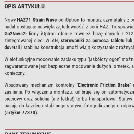
OPIS ARTYKUŁU
Nowy
HAZ71 Strain Wave
od iOptron to montaż azymutalny z pe
nadal obsługuje największą ładowność z serii HAZ. To sprawia
Go2Nova®
firmy iOptron oferuje również bazę danych z 21
zintegrowanej sieci WLAN,
sterowaniki za pomocą tabletu lub
do
vetail i stabilna konstrukcja umożliwiają korzystanie z różn
Wielofunkcyjne mocowanie zacisku typu "jaskółczy ogon" można
zagwarantowane jest bezpieczne mocowanie dużych lornetek, a 
konieczny.
Wbudowany mechanizm kontrolny
"Electronic Friction Brake"
n
zasilania. Po włączeniu montażu, kalibruje się on automatyczn
sieciowy oraz solidna (ale lekka!) torba transportowa. Stat
pasuje do każdego stabilnego statywu fotograficznego o odpo
(artykuł 77370).