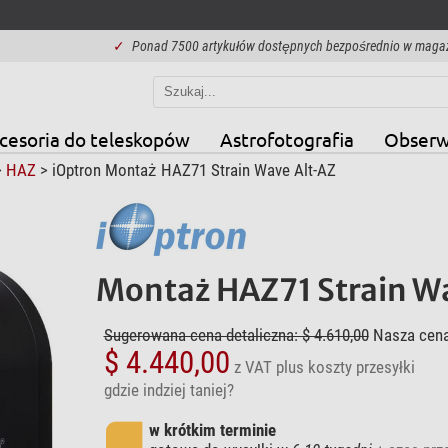
✓
Ponad 7500 artykułów dostępnych bezpośrednio w maga
cesoria do teleskopów
Astrofotografia
Obserw
>
HAZ
> iOptron Montaż HAZ71 Strain Wave Alt-AZ
Montaż HAZ71 Strain W
Sugerowana cena detaliczna: $ 4.610,00
Nasza cena
$ 4.440,00
z VAT
plus koszty przesyłki
gdzie indziej taniej?
w krótkim terminie