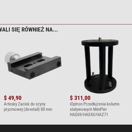
ALI SIĘ RÓWNIEŻ NA...
$ 49,90
$ 311,00
Artesky Zacisk do szyny
iOptron Przedłużenia kolumn
pryzmowej (dovetail) 80 mm
statywowych MiniPier
HAE69/HAE43/HAZ71