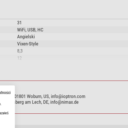
31
WiFi, USB, HC
Angielski
Vixen-Style
8,3
12
5
intern
nie
Aluminium
Aluminium
atności
treet, MA 01801 Woburn, US,
info@ioptron.com
Silniki krokowe
899 Landsberg am Lech, DE,
info@nimax.de
.
0 (dostępny opcjonalnie)
azałeś
Harmonic / Strainwave
Koło zębate