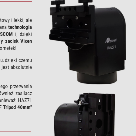
wy i lekki, ale
nana
technologia
 ASCOM
i, dzięki
y zacisk Vixen
ornetek!
u, dzięki czemu
jest absolutnie
ego przerwania
ównież zasilacz
 ponieważ HAZ71
CF Tripod 40mm"