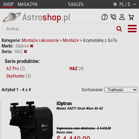
SHOP
MAGAZYN
%SALE%
PL / $
Kategorie:
Montaże i akcesoria
>
Montaże
>
Azymutalny z GoTo
Marki:
iOptron
Seria:
HAZ
Serie produktów:
AZ Pro
(2)
HAZ
(4)
SkyHunter
(3)
Artykuł 1 - 4 z 4
Sortowanie:
iOptron
Montaż HAZ71 Strain Wave Alt-AZ
Sugerowana cena detaliczna: $ 4.610,00
Nasza cena: