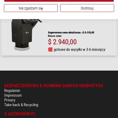
Nie zgadzam się
Dostosuj
iOptron
Montaż HAZ46 Alt-AZ Strain Wave
Sugerowana cena detaliczna: $ 3.110,00
Nasza cena:
$ 2.940,00
gotowe do wysyłki w
3-6 miesięcy
BEZPIECZEŃSTWO & OCHRONA DANYCH OSOBISTYCH
Regulamin
Impressum
Privacy
Take-back & Recycling
O ASTROSHOP.PL