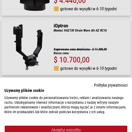
$ 4.440,00
gotowe do wysyłki w
6-10 tygodni
iOptron
Montaż HAZ130 Strain Wave Alt-AZ RC16
Sugerowana cena detaliczna: $ 11.300,00
Nasza cena:
$ 10.700,00
gotowe do wysyłki w
6-10 tygodni
iOptron
Polityka prywatności
Używamy plików cookie
Montaż HAZ31 ALT-AZ Strain Wave
Używamy plików cookie do personalizowania treści, reklam i analizowania naszego
ruchu. Udostępniamy również informacje o korzystaniu z naszej witryny naszym
partnerom reklamowym i analitycznym, którzy mogą łączyć je z innymi informacjami,
Sugerowana cena detaliczna: $ 2.760,00
które im przekazałeś lub które zebrali podczas korzystania z ich usług.
Nasza cena:
$ 2.430,00
gotowe do wysyłki w
3-5 tygodni
Akceptuj wszystko