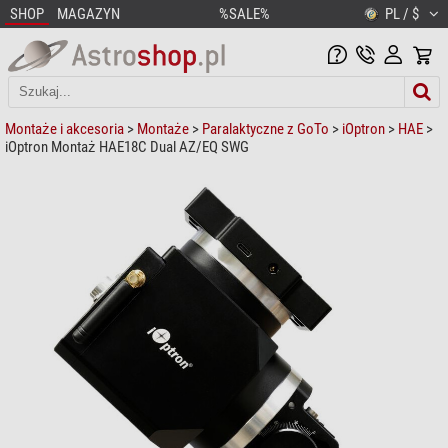
SHOP
MAGAZYN
%SALE%
PL / $
Montaże i akcesoria
>
Montaże
>
Paralaktyczne z GoTo
>
iOptron
>
HAE
>
iOptron Montaż HAE18C Dual AZ/EQ SWG