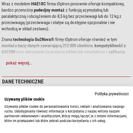
Wraz z modelem
HAE18C
firma iOptron ponownie oferuje kompaktowy,
bardzo przenośny
podwójny montaż
z funkcją azymutalną lub
paralaktyczną i obciążeniem do 8,5 kg bez przeciwwagi lub do 12 kg z
przeciwwagą (przeciwwaga i statyw są dostępne opcjonalnie i nie
wchodzą w skład zestawu).
Znana
technologia Go2Nova®
firmy iOptron oferuje również w tym
montażu bazę danych zawierającą 212 000 obiektów,
kompatybilność z
ASCOM
oraz sterowanie za pomocą tabletu lub smartphona z
aplikacją
iOptron Commander Lite
dzięki zintegrowanemu modułowi
WLAN
.
pokaż więcej...
Siodło Vixen
i stabilna konstrukcja umożliwiają stosowanie różnych
teleskopów do średnich rozmiarów.
DANE TECHNICZNE
Wbudowany mechanizm kontrolny
„Electronic Friction Brake”
natychmiast
zatrzymuje ruch montażu w przypadku niezamierzonego przerwania
Polityka prywatności
Wydajność
zasilania. Po włączeniu montaż kalibruje się samodzielnie i rozpoznaje
Używamy plików cookie
Max. ciężar udźwigu (kg)
8.5 (12)
swoją pozycję. Zasilacz sieciowy należy do zakresu dostawy, podobnie jak
Używamy plików cookie do personalizowania treści, reklam i analizowania naszego
Interfejsy
WiFi, USB, HC
solidna (ale lekka!) skrzynia transportowa.
ruchu. Udostępniamy również informacje o korzystaniu z naszej witryny naszym
Wybór języka
Angielski
partnerom reklamowym i analitycznym, którzy mogą łączyć je z innymi informacjami,
które im przekazałeś lub które zebrali podczas korzystania z ich usług.
Statyw i przedłużenia kolumn statywowych są dostępne opcjonalnie.
Siodełko montażowe
Vixen-Style
Zalecamy stosowanie statywu iOptron „CF Tripod 40 mm” (
art. 77370
).
Waga montażu (kg)
3