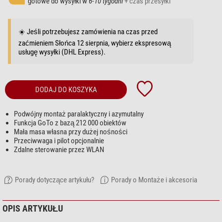
gotowe do wysyłki w
6-10 tygodni
+ czas przesyłki
☀️ Jeśli potrzebujesz zamówienia na czas przed
zaćmieniem Słońca 12 sierpnia, wybierz ekspresową
usługę wysyłki (DHL Express).
DODAJ DO KOSZYKA
Podwójny montaż paralaktyczny i azymutalny
Funkcja GoTo z bazą 212 000 obiektów
Mała masa własna przy dużej nośności
Przeciwwaga i pilot opcjonalnie
Zdalne sterowanie przez WLAN
Porady dotyczące artykułu?
Porady o Montaże i akcesoria
OPIS ARTYKUŁU