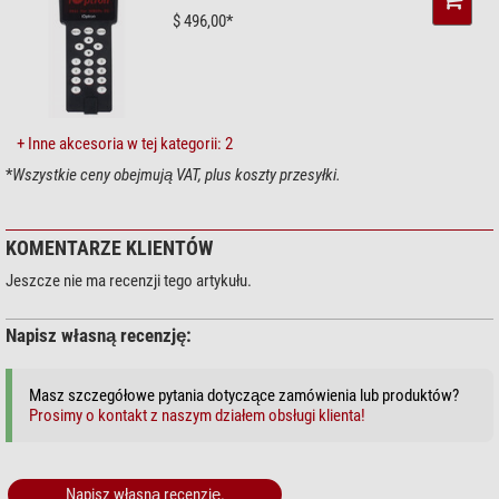
$ 496,00*
Kabel
USB
Ogólnie
Seria
HAE
Typ
Montaż
+ Inne akcesoria w tej kategorii: 2
Pilot GoTo
*
Wszystkie ceny obejmują VAT, plus koszty przesyłki.
GPS
tak
WLAN
tak
Korekta PEC
nie
KOMENTARZE KLIENTÓW
Orientacja bieguna
wspomagane komputerowe
Jeszcze nie ma recenzji tego artykułu.
Wersja językowa systemu GoTo
Angielski
Oprogramowanie
Go2Nova 8411
Napisz własną recenzję:
Autoguiding
tak
Interfejsy
AutoGuider, Aux, RS232
Baza danych
212.000
Masz szczegółowe pytania dotyczące zamówienia lub produktów?
Ze sterownikiem ręcznym
nie
Prosimy o kontakt z naszym działem obsługi klienta!
Napisz własną recenzję.