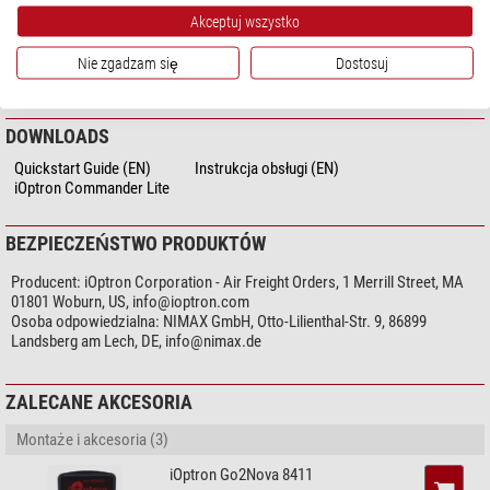
Opcjonalnie dostępny jest również pilot Go2Nova 8411 (
art. 84597
).
Napięcie wejściowe
12
Akceptuj wszystko
Natężenie prądu (A)
5
SWG Hybrid:
Dzięki zastosowaniu przekładni SWG (Strain Wave Gear) dla
Encoder
nie
Nie zgadzam się
Dostosuj
osi RA i konwencjonalnej przekładni ślimakowej dla osi DEC, ten montaż
pokaż więcej...
Materiał osi deklinacji
Aluminium
zapewnia dokładność śledzenia, która konkuruje z czystymi montażami
Materiał osi rektascensji
Aluminium
SWG, ale w niższej cenie!
Typ silnika
Silniki krokowe
DOWNLOADS
Typ napędu
Harmonic / Strainwave
Quickstart Guide (EN)
Instrukcja obsługi (EN)
Przekładnia
Koło zębate
iOptron Commander Lite
Specyfika
BEZPIECZEŃSTWO PRODUKTÓW
System GoTo
tak
Pilot
nie
Producent:
iOptron Corporation - Air Freight Orders, 1 Merrill Street, MA
Libela
tak
01801 Woburn, US,
info@ioptron.com
Osoba odpowiedzialna:
NIMAX GmbH, Otto-Lilienthal-Str. 9, 86899
Wyposażenie
Landsberg am Lech, DE,
info@nimax.de
Statyw
bez statywu
Lunetka biegunowa
nie
ZALECANE AKCESORIA
Pozostałe
Zasilacz sieciowy
Przeciwwagi
Montaże i akcesoria (3)
0
Skrzynia transportowa
tak
iOptron Go2Nova 8411
Zasilacz sieciowy
tak