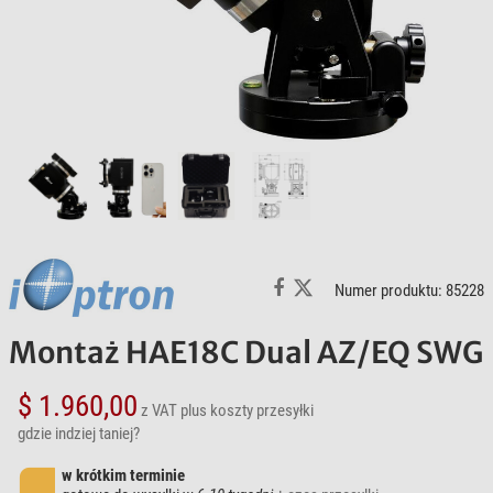
Numer produktu: 85228
Montaż HAE18C Dual AZ/EQ SWG
$ 1.960,00
z VAT
plus koszty przesyłki
gdzie indziej taniej?
w krótkim terminie