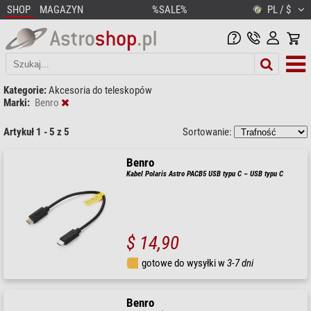
SHOP
MAGAZYN
%SALE%
PL / $
Kategorie:
Akcesoria do teleskopów
Marki:
Benro
Artykuł 1 - 5 z 5
Sortowanie:
Benro
Kabel Polaris Astro PACB5 USB typu C – USB typu C
$ 14,90
gotowe do wysyłki w
3-7 dni
Benro