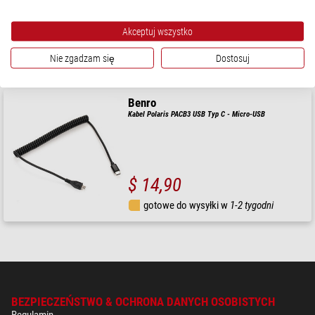
Akceptuj wszystko
$ 14,90
Nie zgadzam się
Dostosuj
gotowe do wysyłki w
24 godziny
Benro
Kabel Polaris PACB3 USB Typ C - Micro-USB
$ 14,90
gotowe do wysyłki w
1-2 tygodni
BEZPIECZEŃSTWO & OCHRONA DANYCH OSOBISTYCH
Regulamin