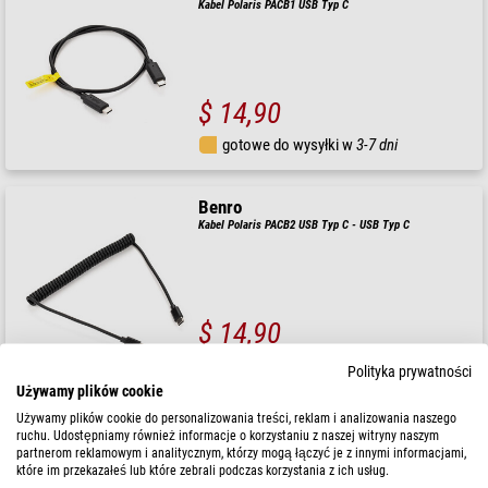
Kabel Polaris PACB1 USB Typ C
$ 14,90
gotowe do wysyłki w
3-7 dni
Benro
Kabel Polaris PACB2 USB Typ C - USB Typ C
$ 14,90
gotowe do wysyłki w
24 godziny
Polityka prywatności
Używamy plików cookie
Używamy plików cookie do personalizowania treści, reklam i analizowania naszego
Benro
ruchu. Udostępniamy również informacje o korzystaniu z naszej witryny naszym
Kabel Polaris PACB4 USB Typ C - Mini-USB
partnerom reklamowym i analitycznym, którzy mogą łączyć je z innymi informacjami,
które im przekazałeś lub które zebrali podczas korzystania z ich usług.