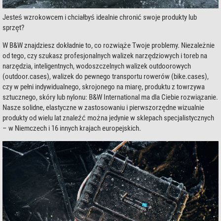
Jesteś wzrokowcem i chciałbyś idealnie chronić swoje produkty lub
sprzęt?
W B&W znajdziesz dokładnie to, co rozwiąże Twoje problemy. Niezależnie
od tego, czy szukasz profesjonalnych walizek narzędziowych i toreb na
narzędzia, inteligentnych, wodoszczelnych walizek outdoorowych
(outdoor.cases), walizek do pewnego transportu rowerów (bike.cases),
czy w pełni indywidualnego, skrojonego na miarę, produktu z towrzywa
sztucznego, skóry lub nylonu: B&W International ma dla Ciebie rozwiązanie.
Nasze solidne, elastyczne w zastosowaniu i pierwszorzędne wizualnie
produkty od wielu lat znaleźć można jedynie w sklepach specjalistycznych
– w Niemczech i 16 innych krajach europejskich.