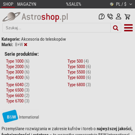
SHOP
MAGAZYN
%SALE%
PL / $
Kategorie:
Akcesoria do teleskopów
Marki:
B+W
Serie produktów:
Type 1000
(6)
Type 500
(4)
Type 2000
(6)
Type 5000
(6)
Type 3000
(6)
Type 5500
(6)
Type 4000
(6)
Type 6000
(6)
Type 6040
(2)
Type 6800
(3)
Type 6500
(3)
Type 6600
(2)
Type 6700
(3)
Przemyślane rozwiązania w zakresie kufrów i toreb o
najwyższej jakości,
funkcjonalności
i
estetyce
– to wszystko reprezentuje B&W International.