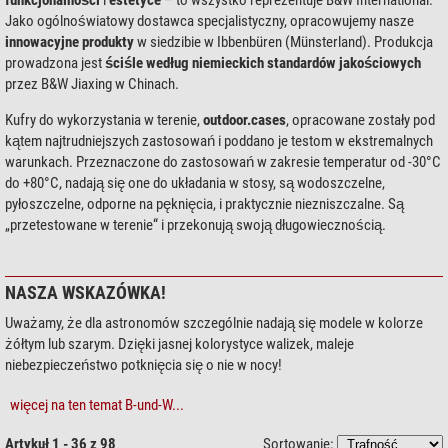
Jako ogólnoświatowy dostawca specjalistyczny, opracowujemy nasze
innowacyjne produkty
w siedzibie w Ibbenbüren (Münsterland). Produkcja
prowadzona jest
ściśle według niemieckich standardów jakościowych
przez B&W Jiaxing w Chinach.
Kufry do wykorzystania w terenie,
outdoor.cases
, opracowane zostały pod
kątem najtrudniejszych zastosowań i poddano je testom w ekstremalnych
warunkach. Przeznaczone do zastosowań w zakresie temperatur od -30°C
do +80°C, nadają się one do układania w stosy, są wodoszczelne,
pyłoszczelne, odporne na pęknięcia, i praktycznie niezniszczalne. Są
„przetestowane w terenie“ i przekonują swoją długowiecznością.
NASZA WSKAZÓWKA!
Uważamy, że dla astronomów szczególnie nadają się modele w kolorze
żółtym lub szarym. Dzięki jasnej kolorystyce walizek, maleje
niebezpieczeństwo potknięcia się o nie w nocy!
więcej na ten temat B-und-W...
Artykuł 1 - 36 z 98
Sortowanie: