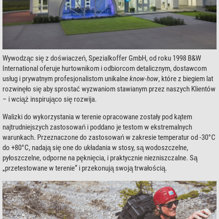
Wywodząc się z doświaczeń, Spezialkoffer GmbH, od roku 1998 B&W
International oferuje hurtownikom i odbiorcom detalicznym, dostawcom
usług i prywatnym profesjonalistom unikalne
know-how
, które z biegiem lat
rozwinęło się aby sprostać wyzwaniom stawianym przez naszych Klientów
– i wciąż inspirująco się rozwija.
Walizki do wykorzystania w terenie opracowane zostały pod kątem
najtrudniejszych zastosowań i poddano je testom w ekstremalnych
warunkach. Przeznaczone do zastosowań w zakresie temperatur od -30°C
do +80°C, nadają się one do układania w stosy, są wodoszczelne,
pyłoszczelne, odporne na pęknięcia, i praktycznie niezniszczalne. Są
„przetestowane w terenie“ i przekonują swoją trwałością.