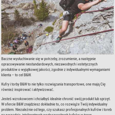
Baczne wysłuchiwanie się w potrzeby, zrozumienie, a następnie
opracowywanie niestandardowych, niezawodnych i estetycznych
produktów o wyjątkowej jakości, zgodnie z indywidualnymi wymaganiami
klienta – to cel B&W.
Kufry i torby B&W to nie tylko rozwiązania transportowe, one mają Cię
również inspirować i aktywizować.
Jesteś wzrokowcem i chciałbyś idealnie chronić swój produkt lub sprzęt.
W ofercie B&W znajdziesz dokładnie to, co rozwiąże Twój indywidualny
problem. Niezależnie od tego, czy szukasz profesjonalnych kufrów i toreb