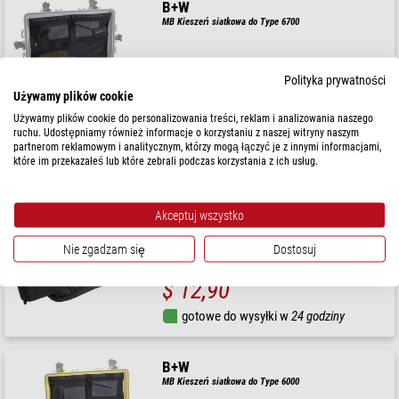
B+W
MB Kieszeń siatkowa do Type 6700
Polityka prywatności
Używamy plików cookie
$ 23,90
Używamy plików cookie do personalizowania treści, reklam i analizowania naszego
ruchu. Udostępniamy również informacje o korzystaniu z naszej witryny naszym
gotowe do wysyłki w
24 godziny
partnerom reklamowym i analitycznym, którzy mogą łączyć je z innymi informacjami,
które im przekazałeś lub które zebrali podczas korzystania z ich usług.
B+W
CS Pasek na ramię do Type 3000/4000/5000/6000/6500
Akceptuj wszystko
Nie zgadzam się
Dostosuj
$ 12,90
gotowe do wysyłki w
24 godziny
B+W
MB Kieszeń siatkowa do Type 6000