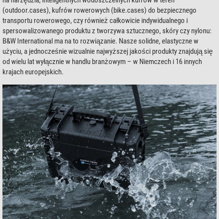
na narzędzia, inteligentnych wodoszczelnych kufrów w teren
(outdoor.cases), kufrów rowerowych (bike.cases) do bezpiecznego
transportu rowerowego, czy również całkowicie indywidualnego i
spersowalizowanego produktu z tworzywa sztucznego, skóry czy nylonu:
B&W International ma na to rozwiązanie. Nasze solidne, elastyczne w
użyciu, a jednocześnie wizualnie najwyższej jakości produkty znajdują się
od wielu lat wyłącznie w handlu branżowym – w Niemczech i 16 innych
krajach europejskich.