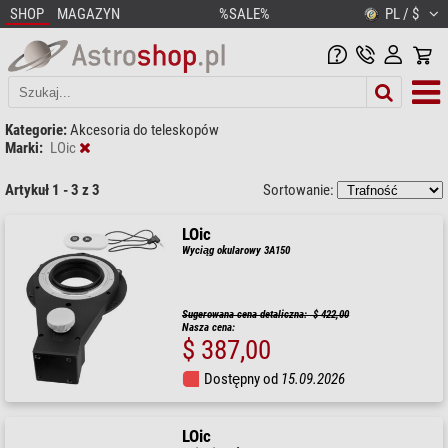
SHOP
MAGAZYN
%SALE%
PL / $
Kategorie:
Akcesoria do teleskopów
Marki:
LOic
Artykuł 1 - 3 z 3
Sortowanie:
LOic
Wyciąg okularowy 3A150
Sugerowana cena detaliczna: $ 422,00
Nasza cena:
$ 387,00
Dostępny od
15.09.2026
LOic