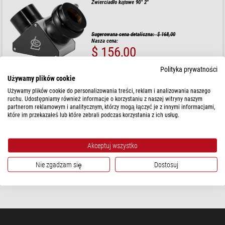
Zwierciadło kątowe 90° 2"
Sugerowana cena detaliczna: $ 168,00
Nasza cena:
$ 156,00
Dostępny od
15.11.2026
Polityka prywatności
Używamy plików cookie
Używamy plików cookie do personalizowania treści, reklam i analizowania naszego
LOic
ruchu. Udostępniamy również informacje o korzystaniu z naszej witryny naszym
Szukacz 9x50
partnerom reklamowym i analitycznym, którzy mogą łączyć je z innymi informacjami,
które im przekazałeś lub które zebrali podczas korzystania z ich usług.
Sugerowana cena detaliczna: $ 260,00
Nasza cena:
Akceptuj wszystko
$ 249,00
Nie zgadzam się
Dostosuj
Dostępny od
15.11.2026