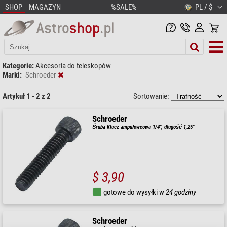
SHOP
MAGAZYN
%SALE%
PL / $
Kategorie:
Akcesoria do teleskopów
Marki:
Schroeder
Artykuł 1 - 2 z 2
Sortowanie:
Schroeder
Śruba Klucz ampułoweowa 1/4", długość 1,25"
$ 3,90
gotowe do wysyłki w
24 godziny
Schroeder