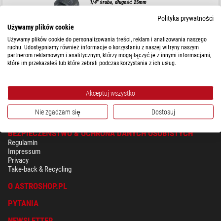
1/4" śruba, długość 25mm
Polityka prywatności
Używamy plików cookie
Używamy plików cookie do personalizowania treści, reklam i analizowania naszego
$ 3,90
ruchu. Udostępniamy również informacje o korzystaniu z naszej witryny naszym
partnerom reklamowym i analitycznym, którzy mogą łączyć je z innymi informacjami,
które im przekazałeś lub które zebrali podczas korzystania z ich usług.
gotowe do wysyłki w
1-2 tygodni
Akceptuj wszystko
Nie zgadzam się
Dostosuj
BEZPIECZEŃSTWO & OCHRONA DANYCH OSOBISTYCH
Regulamin
Impressum
Privacy
Take-back & Recycling
O ASTROSHOP.PL
PYTANIA
NEWSLETTER