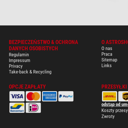
BEZPIECZEŃSTWO & OCHRONA
O ASTROSH
DANYCH OSOBISTYCH
O nas
Praca
Regulamin
Sitemap
Impressum
Links
Privacy
Take-back & Recycling
OPCJE ZAPŁATY
PRZESYŁKI
odstąp od um
Koszty przesy
Zwroty