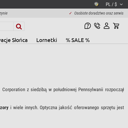
PL / $
zynie
✓
Osobiste doradztwo oraz serwis
acje Słońca
Lornetki
% SALE %
 Corporation z siedzibą w południowej Pennsylwanii rozpoczął
izory
i wiele innych. Optyczna jakość oferowanego sprzętu jest