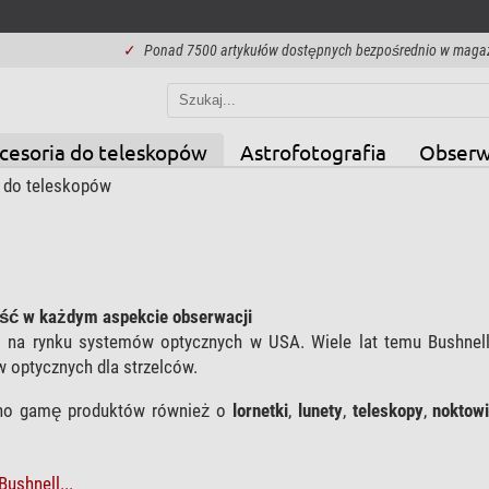
✓
Ponad 7500 artykułów dostępnych bezpośrednio w maga
cesoria do teleskopów
Astrofotografia
Obserw
 do teleskopów
kość w każdym aspekcie obserwacji
em na rynku systemów optycznych w USA. Wiele lat temu Bushnell
 optycznych dla strzelców.
no gamę produktów również o
lornetki
,
lunety
,
teleskopy
,
noktow
Bushnell...