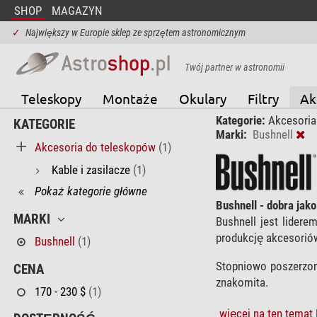
SHOP
MAGAZYN
✓
Największy w Europie sklep ze sprzętem astronomicznym
Twój partner w astronomii
Teleskopy
Montaże
Okulary
Filtry
Ak
Kategorie:
Akcesoria
KATEGORIE
Marki:
Bushnell
Akcesoria do teleskopów
(1)
Kable i zasilacze
(1)
Pokaż kategorie główne
Bushnell - dobra ja
MARKI
Bushnell jest lider
produkcję akcesoriów
Bushnell
(1)
Stopniowo poszerzo
CENA
znakomita.
170 - 230 $
(1)
więcej na ten temat 