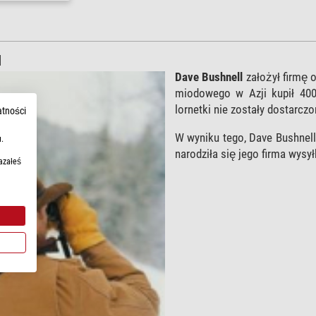
l
Dave Bushnell
założył firmę 
miodowego w Azji kupił 400 
lornetki nie zostały dostarcz
atności
W wyniku tego, Dave Bushnell
.
narodziła się jego firma wysy
azałeś