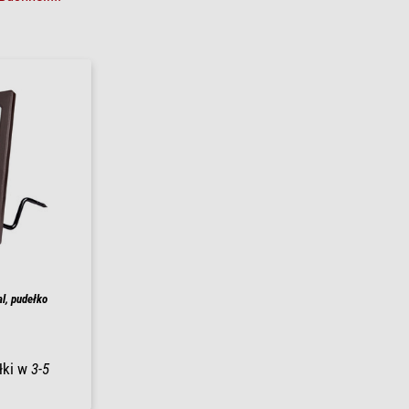
al, pudełko
łki w
3-5