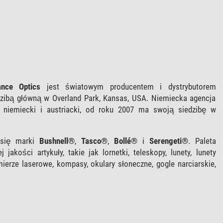
ance Optics
jest światowym producentem i dystrybutorem
zibą główną w Overland Park, Kansas, USA. Niemiecka agencja
ek niemiecki i austriacki, od roku 2007 ma swoją siedzibę w
ą się marki
Bushnell®
,
Tasco®
,
Bollé®
i
Serengeti®
. Paleta
jakości artykuły, takie jak lornetki, teleskopy, lunety, lunety
mierze laserowe, kompasy, okulary słoneczne, gogle narciarskie,