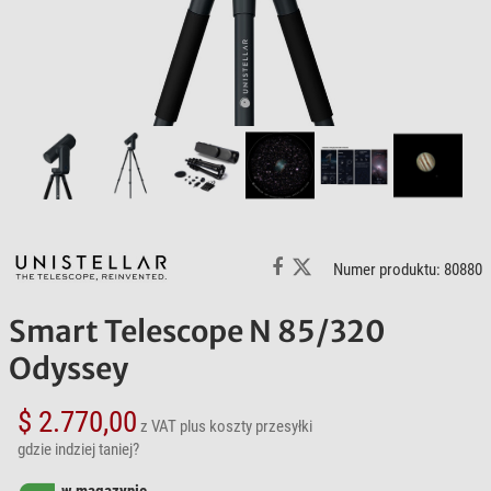
Numer produktu: 80880
Smart Telescope N 85/320
Odyssey
$ 2.770,00
z VAT
plus koszty przesyłki
gdzie indziej taniej?