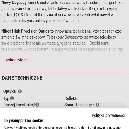
Nowy Odyssey firmy Unistellar
to zaawansowany teleskop inteligentny, a
jednocześnie kompaktowy, lekki i łatwy w obsłudze. Dzięki intuicyjnej
aplikacji (iOS i Android) można obserwować wszechświat nawet w
miastach o dużym zanieczyszczeniu światłem.
Nikon High Precision Optics
to innowacja techniczna, która zasadniczo
zmienia świat teleskopów. Teleskopy Odyssey to pierwsze teleskopy
zwierciadlane, które nie wymagają ręcznej regulacji. Dzięki temu
teleskopowi, wyposażonemu w najnowocześniejszą technologię, po raz
pierwszy można odkrywać
zarówno planety
, takie jak Jowisz i Saturn,
jak i
pokaż więcej...
mgławice oddalone o tysiące lat świetlnych
, takie jak Mgławica Orion M42,
za pomocą jednego kliknięcia w aplikacji.
Stellar Autofocus
to specjalny
tryb automatycznego ustawiania ostrości, opracowany przez Unistellar
DANE TECHNICZNE
specjalnie do obserwacji astronomicznych. Zapewnia
idealną ostrość
podczas całej obserwacji. Rezultatem są
ostre i krystalicznie czyste
Optyka
obrazy
oraz zapierająca dech w piersiach jakość obserwacji przez cały
wieczór. Unistellar współpracuje z renomowanymi organizacjami, takimi jak
Typ
Reflektor
NASA i SETI. Odyssey systematycznie dostosowuje ostrość podczas
Rodzaj konstrukcji
Smart Telescopes
obserwacji, gdy tylko jest to konieczne. Pola gwiazd wydają się być na
Apertura (mm)
85
Polityka prywatności
wyciągnięcie ręki, a gromada Herkulesa pojawia się z imponującą
Ogniskowa (mm)
320
Używamy plików cookie
wyrazistością.
Światłosiła (f/)
3,8
Używamy plików cookie do personalizowania treści, reklam i analizowania naszego