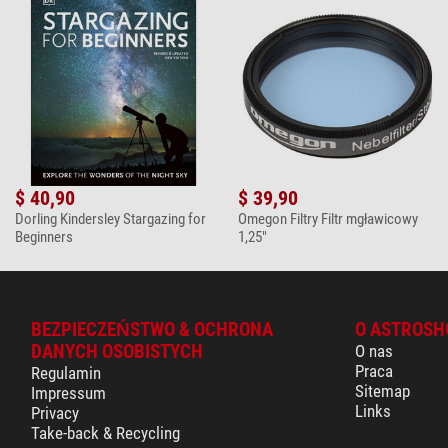
$ 40,90
$ 39,90
Dorling Kindersley Stargazing for
Omegon Filtry Filtr mgławicowy
Beginners
1,25"
BEZPIECZEŃSTWO & OCHRONA
O ASTROSH
DANYCH OSOBISTYCH
O nas
Praca
Regulamin
Sitemap
Impressum
Links
Privacy
Take-back & Recycling