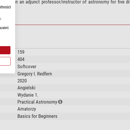
as been an adjunct professor/instructor of astronomy for five di
atności
.
azałeś
159
404
Softcover
Gregory I. Redfern
2020
Angielski
Wydanie 1.
Practical Astronomy
Amatorzy
Basics for Beginners