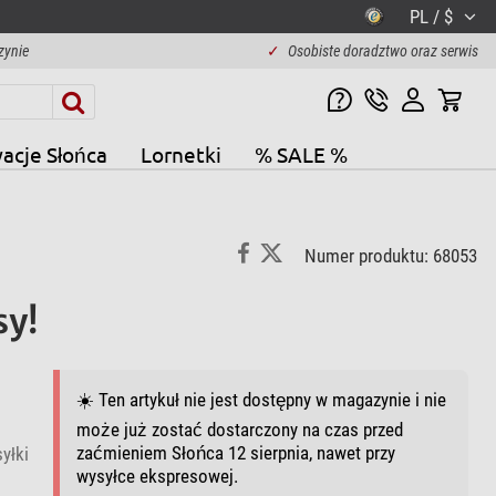
PL / $
zynie
✓
Osobiste doradztwo oraz serwis
acje Słońca
Lornetki
% SALE %
Numer produktu: 68053
sy!
☀️ Ten artykuł nie jest dostępny w magazynie i nie
może już zostać dostarczony na czas przed
zaćmieniem Słońca 12 sierpnia, nawet przy
yłki
wysyłce ekspresowej.