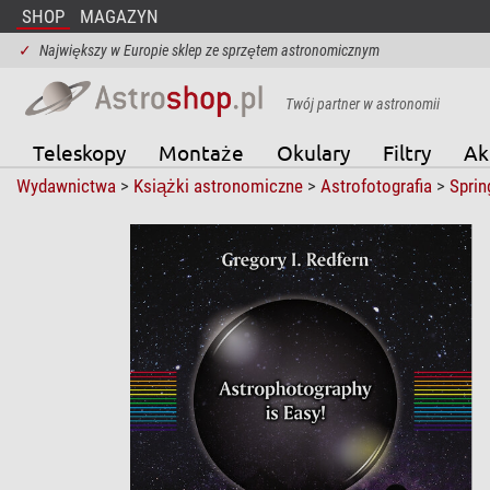
SHOP
MAGAZYN
✓
Największy w Europie sklep ze sprzętem astronomicznym
Twój partner w astronomii
Teleskopy
Montaże
Okulary
Filtry
Ak
Wydawnictwa
>
Książki astronomiczne
>
Astrofotografia
>
Sprin