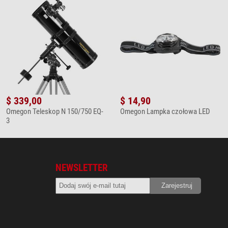
$ 339,00
$ 14,90
Omegon Teleskop N 150/750 EQ-
Omegon Lampka czołowa LED
3
NEWSLETTER