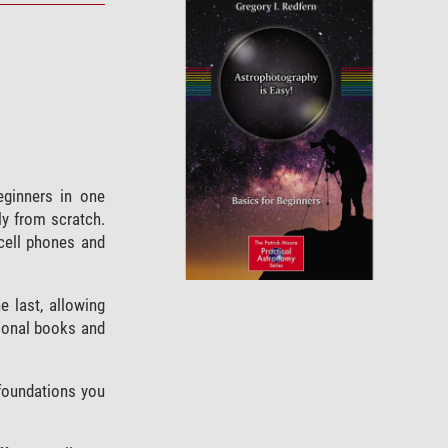
eginners in one
lly from scratch.
cell phones and
e last, allowing
tional books and
 foundations you