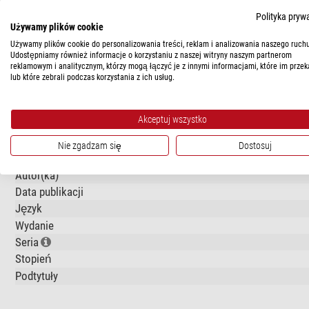
The author
Greg Redfern
, known on twitter as “@SkyGuyinVA,” h
Polityka pryw
since 1984.
Używamy plików cookie
Używamy plików cookie do personalizowania treści, reklam i analizowania naszego ruchu
Udostępniamy również informacje o korzystaniu z naszej witryny naszym partnerom
reklamowym i analitycznym, którzy mogą łączyć je z innymi informacjami, które im przek
DANE TECHNICZNE
lub które zebrali podczas korzystania z ich usług.
Ogólnie
Akceptuj wszystko
Ilość zdjęć i obrazów
Ilość stron
Nie zgadzam się
Dostosuj
Wyposażenie
Autor(ka)
Data publikacji
Język
Wydanie
Seria
Stopień
Podtytuły