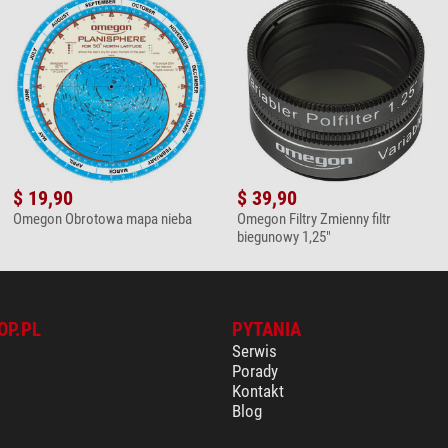
$ 19,90
$ 39,90
Omegon Obrotowa mapa nieba
Omegon Filtry Zmienny filtr
biegunowy 1,25"
OP.PL
PYTANIA
Serwis
Porady
Kontakt
Blog