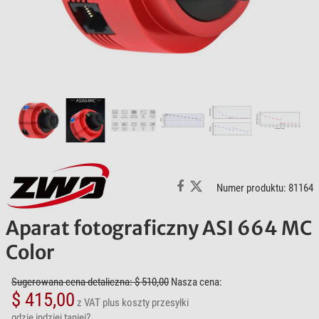
Numer produktu: 81164
Aparat fotograficzny ASI 664 MC
Color
Sugerowana cena detaliczna: $ 510,00
Nasza cena:
$ 415,00
z VAT
plus koszty przesyłki
gdzie indziej taniej?