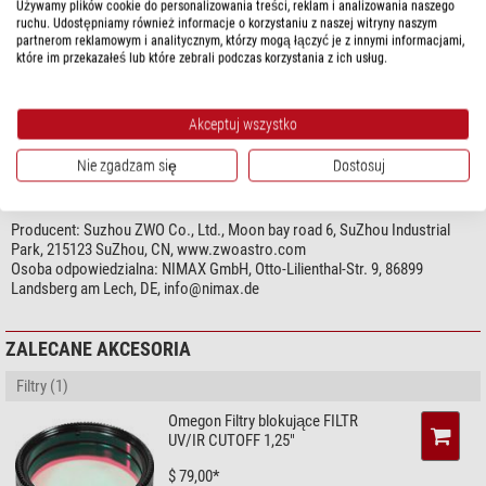
Używamy plików cookie do personalizowania treści, reklam i analizowania naszego
czasy naświetlania do 2000 sekund
.
Rozmiar piksela
2,9
ruchu. Udostępniamy również informacje o korzystaniu z naszej witryny naszym
Ten model aparatu fotograficznego może być również bardzo dobrze
Interfejsy
USB 3.0 (256 MB DDR3)
partnerom reklamowym i analitycznym, którzy mogą łączyć je z innymi informacjami,
wykorzystywany do zdjęć w podczerwieni (mniejszy wpływ seeing) lub jako
które im przekazałeś lub które zebrali podczas korzystania z ich usług.
Intensywność transferu bitów (Bit)
12
autoguider.
Chłodzenie
nie
Niezwykle wysoka rozdzielczość w połączeniu z
wysoką częstotliwością
Akceptuj wszystko
pokaż więcej...
Podłączenie (strona teleskopu)
T2 (M42 x 0,75)
obrazu
wynoszącą 95 klatek na sekundę (format RAW8) umożliwia
Kamera kolorowa
tak
również
obserwacje planet w czasie rzeczywistym
, a także szczegółów
Nie zgadzam się
Dostosuj
Temperatura eksploatacji
-5° bis +45°
Słońca i Księżyca. Wbudowany filtr z przezroczystego szkła zapobiega
BEZPIECZEŃSTWO PRODUKTÓW
Max. czas naświetlania (min)
33,3
przedostawaniu się kurzu na czujnik. Dzięki odpowiedniemu doborowi
min. czas naświetlania
32
Producent:
Suzhou ZWO Co., Ltd., Moon bay road 6, SuZhou Industrial
filtrów kontrastowych, filtrów mgławicowych, filtrów przepuszczających
Park, 215123 SuZhou, CN, www.zwoastro.com
Klatki na sekundę
95 (Przy pełnej rozdzielczości)
promieniowanie podczerwone lub filtrów blokujących promieniowanie
Osoba odpowiedzialna:
NIMAX GmbH, Otto-Lilienthal-Str. 9, 86899
Wspomagane systemy operacyjne
Windows, Linux, Mac OSX
UV/IR mają Państwo pełną kontrolę nad światłem padającym na czujnik.
Landsberg am Lech, DE,
info@nimax.de
Długość kabla (m)
2
Wielkość czipu (mm)
7,84 x 4,45
ZALECANE AKCESORIA
Odległość fokalna kołnierza (mm)
12,5
Przekątna matrycy (mm)
9,02
Filtry (1)
Szum przekazowy
0,46
Full Well Capacity
36,5k
Omegon Filtry blokujące FILTR
UV/IR CUTOFF 1,25"
Wydajność kwantowa
91%
Obsługa ROI
tak
$ 79,00*