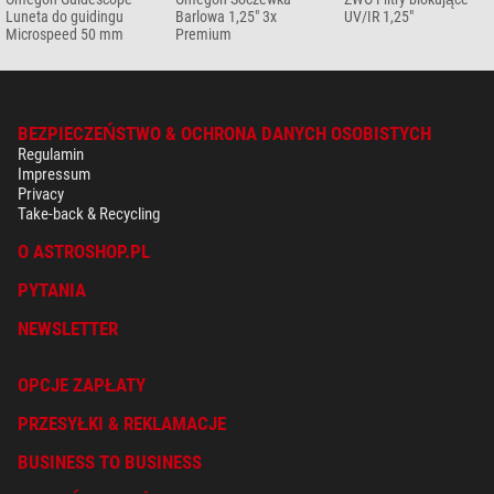
Luneta do guidingu
Barlowa 1,25" 3x
UV/IR 1,25"
Microspeed 50 mm
Premium
BEZPIECZEŃSTWO & OCHRONA DANYCH OSOBISTYCH
Regulamin
Impressum
Privacy
Take-back & Recycling
O ASTROSHOP.PL
PYTANIA
NEWSLETTER
OPCJE ZAPŁATY
PRZESYŁKI & REKLAMACJE
BUSINESS TO BUSINESS