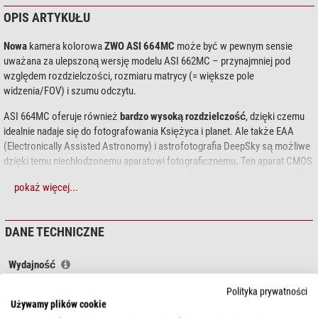
OPIS ARTYKUŁU
Nowa
kamera kolorowa
ZWO ASI 664MC
może być w pewnym sensie
uważana za ulepszoną wersję modelu ASI 662MC – przynajmniej pod
względem rozdzielczości, rozmiaru matrycy (= większe pole
widzenia/FOV) i szumu odczytu.
ASI 664MC oferuje również
bardzo wysoką rozdzielczość
, dzięki czemu
idealnie nadaje się do fotografowania Księżyca i planet. Ale także EAA
(Electronically Assisted Astronomy) i astrofotografia DeepSky są możliwe
dzięki temu niechłodzonemu aparatowi fotograficznemu
.
Ten aparat CMOS
jest wyposażony w nowoczesny czujnik 1/1,8" o rozdzielczości 2704*1536
pokaż więcej...
pikseli.
Czujnik Sony IMX664
oferuje, oprócz nowoczesnej technologii
podświetlenia tylnego,
wyjątkowo gładki obraz bez efektu wzmocnienia
(Amp-Glow), a ponadto przekonuje doskonałą rozdzielczością (2,9 µm
DANE TECHNICZNE
pikseli) przy jednocześnie wysokiej częstotliwości odświeżania
wynoszącej 95 klatek na sekundę. Dlatego też kamera
ZWO ASI 664MC
Wydajność
znajduje zastosowanie przede wszystkim
w szczegółowej fotografii planet
i
wysokiej rozdzielczości zdjęciach powierzchni Księżyca
, fotografii
Typ czujnika
Matryca CMOS (IMX664)
Polityka prywatności
Słońca (zawsze z odpowiednim filtrem!),
zdjęciach kompaktowych
Megapiksel
4,15
Używamy plików cookie
jasnych mgławic
(mgławic planetarnych) i gromad kulistych. Możliwe są
Zdolność rozdzielcza fotografii
2704 x 1536