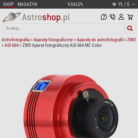
SHOP
MAGAZYN
%SALE%
PL / $
Astrofotografia
>
Aparaty fotograficzne
>
Aparaty do astrofotografii
>
ZWO
>
ASI 664
> ZWO Aparat fotograficzny ASI 664 MC Color