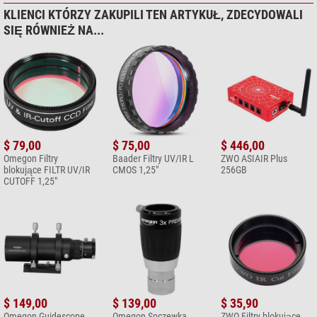
Mgławice & Galaktyki
nie
KLIENCI KTÓRZY ZAKUPILI TEN ARTYKUŁ, ZDECYDOWALI
SIĘ RÓWNIEŻ NA...
$ 79,00
$ 75,00
$ 446,00
Omegon Filtry
Baader Filtry UV/IR L
ZWO ASIAIR Plus
blokujące FILTR UV/IR
CMOS 1,25"
256GB
CUTOFF 1,25"
$ 149,00
$ 139,00
$ 35,90
Omegon Guidescope
Omegon Soczewka
ZWO Filtry blokujące