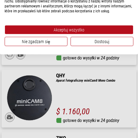
ruchu. Udostępniamy również informacje o korzystaniu z naszej witryny naszym
partnerom reklamowym i analitycznym, którzy mogą łączyć je z innymi informacjami,
które im przekazałeś lub które zebrali podczas korzystania z ich usług.
Omegon
Aparat fotograficzny veTEC 571 C Color
Akceptuj wszystko
Sugerowana cena detaliczna: $ 1.590,00
Nie zgadzam się
Dostosuj
Nasza cena:
$ 1.549,00
gotowe do wysyłki w
24 godziny
QHY
Aparat fotograficzny miniCam8 Mono Combo
$ 1.160,00
gotowe do wysyłki w
24 godziny