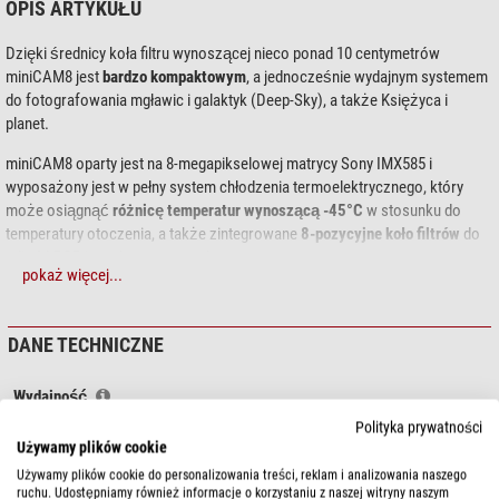
OPIS ARTYKUŁU
Dzięki średnicy koła filtru wynoszącej nieco ponad 10 centymetrów
miniCAM8 jest
bardzo kompaktowym
, a jednocześnie wydajnym systemem
do fotografowania mgławic i galaktyk (Deep-Sky), a także Księżyca i
planet.
miniCAM8 oparty jest na 8-megapikselowej matrycy Sony IMX585 i
wyposażony jest w pełny system chłodzenia termoelektrycznego, który
może osiągnąć
różnicę temperatur wynoszącą -45°C
w stosunku do
temperatury otoczenia, a także zintegrowane
8-pozycyjne koło filtrów
do
zdjęć LRGB i wąskopasmowych.
pokaż więcej...
Filtry astronomiczne
zawarte w zestawie miniCAM8 Mono Combo są
specjalnie dostosowane do specyficznych właściwości aparatu
DANE TECHNICZNE
fotograficznego. Ich wymiary to 19 mm x 12 mm x 1,1 mm. Filtry
wąskopasmowe LRGB i S,H,O do aparatu fotograficznego miniCAM8M są
produkowane specjalnie dla tego aparatu przez producenta XiMei Filters.
Wydajność
Typ czujnika
Matryca CMOS (Sony IMX585)
Polityka prywatności
BSI, struktura CMOS z tylnym podświetleniem:
Używamy plików cookie
Megapiksel
8
Jedną z zalet struktury CMOS z tylnym oświetleniem jest zwiększona
Rozmiar piksela
2,9
Używamy plików cookie do personalizowania treści, reklam i analizowania naszego
czułość. W przypadku klasycznego sensora z tylnym oświetleniem,
ruchu. Udostępniamy również informacje o korzystaniu z naszej witryny naszym
Zdolność rozdzielcza fotografii
3856 x 2180