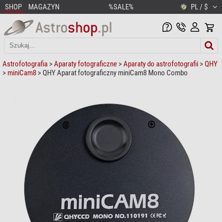
SHOP
MAGAZYN
%SALE%
PL / $
Astrofotografia
>
Aparaty fotograficzne
>
Aparaty do astrofotografii
>
QHY
>
miniCam8
> QHY Aparat fotograficzny miniCam8 Mono Combo