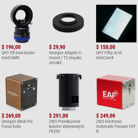
$ 196,00
$ 29,90
$ 150,00
QHY Off-Axis-Guider
Omegon Adapter C-
QHY Filtry Ar-III
miniCAM8
mount / T2 (męski/
miniCam8
żeński)
$ 269,00
$ 291,00
$ 249,00
Omegon Silnik Pro
ZWO Przedłużenia
ZWO Electronic
Focus Estia
kolumn statywowych
Automatic Focuser EAF
PE200
N