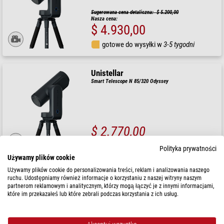
Sugerowana cena detaliczna: $ 5.200,00
Nasza cena:
$ 4.930,00
gotowe do wysyłki w
3-5 tygodni
Unistellar
Smart Telescope N 85/320 Odyssey
$ 2.770,00
gotowe do wysyłki w
24 godziny
Polityka prywatności
Używamy plików cookie
Używamy plików cookie do personalizowania treści, reklam i analizowania naszego
Unistellar
ruchu. Udostępniamy również informacje o korzystaniu z naszej witryny naszym
Smart Telescope N 85/320 Odyssey Pro
partnerom reklamowym i analitycznym, którzy mogą łączyć je z innymi informacjami,
które im przekazałeś lub które zebrali podczas korzystania z ich usług.