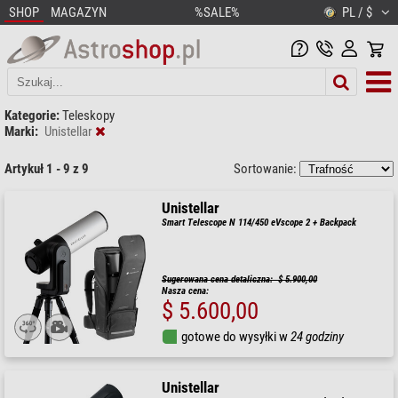
SHOP
MAGAZYN
%SALE%
PL / $
Kategorie:
Teleskopy
Marki:
Unistellar
Artykuł 1 - 9 z 9
Sortowanie:
Unistellar
Smart Telescope N 114/450 eVscope 2 + Backpack
Sugerowana cena detaliczna: $ 5.900,00
Nasza cena:
$ 5.600,00
gotowe do wysyłki w
24 godziny
Unistellar