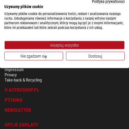
Polityka prywatności
szerokiego zakresu zastosowań w przemyśle i biologii. Są to głównie
Używamy plików cookie
analizy z zakresu produkcji i zapewnienia jakości w przemyśle, mineralogii,
Używamy plików cookie do personalizowania treści, reklam i analizowania naszego
badań dużych preparatów biologicznych, ochrony i restauracji zabytków,
ruchu. Udostępniamy również informacje o korzystaniu z naszej witryny naszym
jak również w zakresie przygotowywania próbek biologicznych.
partnerom reklamowym i analitycznym, którzy mogą łączyć je z innymi informacjami,
które im przekazałeś lub które zebrali podczas korzystania z ich usług.
Akceptuj wszystko
Nie zgadzam się
Dostosuj
BEZPIECZEŃSTWO & OCHRONA DANYCH OSOBISTYCH
Regulamin
Impressum
Privacy
Take-back & Recycling
O ASTROSHOP.PL
PYTANIA
NEWSLETTER
OPCJE ZAPŁATY