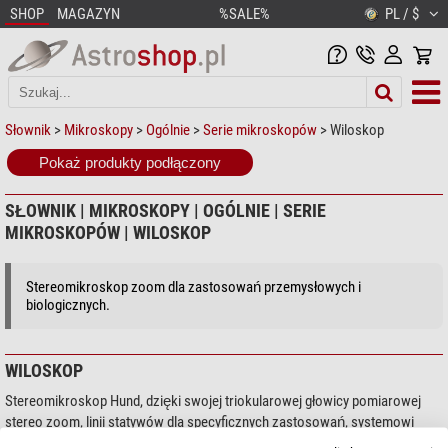
SHOP
MAGAZYN
%SALE%
PL / $
Słownik
>
Mikroskopy
>
Ogólnie
>
Serie mikroskopów
> Wiloskop
Pokaż produkty podłączony
SŁOWNIK | MIKROSKOPY | OGÓLNIE | SERIE
MIKROSKOPÓW | WILOSKOP
Stereomikroskop zoom dla zastosowań przemysłowych i
biologicznych.
WILOSKOP
Stereomikroskop Hund, dzięki swojej triokularowej głowicy pomiarowej
stereo zoom, linii statywów dla specyficznych zastosowań, systemowi
oświetleniowemu, oraz urządzeniom do dokumentacji, nadaje się do