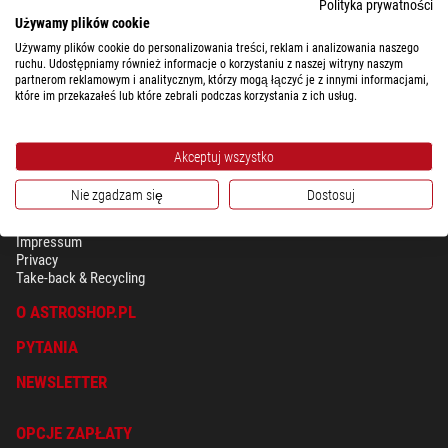
Polityka prywatności
Używamy plików cookie
Używamy plików cookie do personalizowania treści, reklam i analizowania naszego
ruchu. Udostępniamy również informacje o korzystaniu z naszej witryny naszym
partnerom reklamowym i analitycznym, którzy mogą łączyć je z innymi informacjami,
które im przekazałeś lub które zebrali podczas korzystania z ich usług.
Akceptuj wszystko
Nie zgadzam się
Dostosuj
BEZPIECZEŃSTWO & OCHRONA DANYCH OSOBISTYCH
Regulamin
Impressum
Privacy
Take-back & Recycling
O ASTROSHOP.PL
PYTANIA
NEWSLETTER
OPCJE ZAPŁATY