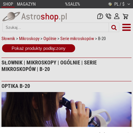
SHOP
MAGAZYN
%SALE%
PL / $
Słownik
>
Mikroskopy
>
Ogólnie
>
Serie mikroskopów
> B-20
Pokaż produkty podłączony
SŁOWNIK | MIKROSKOPY | OGÓLNIE | SERIE
MIKROSKOPÓW | B-20
OPTIKA B-20